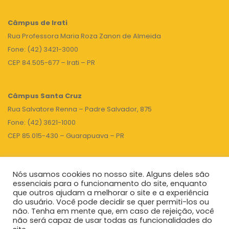
Câmpus de Irati
Rua Professora Maria Roza Zanon de Almeida
Fone: (42) 3421-3000
CEP 84.505-677 – Irati – PR
Câmpus Santa Cruz
Rua Salvatore Renna – Padre Salvador, 875
Fone: (42) 3621-1000
CEP 85.015-430 – Guarapuava – PR
Nós usamos cookies no nosso site. Alguns deles são
TOPO
essenciais para o funcionamento do site, enquanto
que outros ajudam a melhorar o site e a experiência
do usuário. Você pode decidir se quer permiti-los ou
não. Tenha em mente que, em caso de rejeição, você
Unicentro
|
Governo do Paraná
|
Seti
|
Agenda do Reitor
não será capaz de usar todas as funcionalidades do