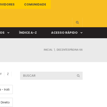
RVIDORES
COMUNIDADE
ÇOS
ÍNDICE A-Z
ACESSO RÁPIDO
INICIAL
DOCENTES
PÁGINA 66
s
ALUNO ONLINE
ia
DOCENTE ONLINE
Y
Z
mas
- Irati
Câmpus Santa Cruz
Direito