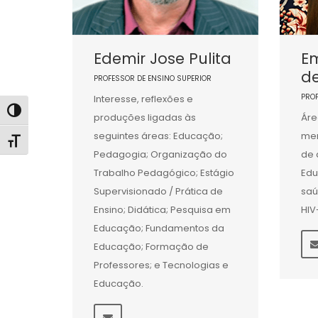
Edemir Jose Pulita
Em
d
PROFESSOR DE ENSINO SUPERIOR
PRO
Interesse, reflexões e
Alternar alto contraste
produções ligadas às
Áre
seguintes áreas: Educação;
men
Alternar tamanho da fonte
Pedagogia; Organização do
de 
Trabalho Pedagógico; Estágio
Ed
Supervisionado / Prática de
saú
Ensino; Didática; Pesquisa em
HIV
Educação; Fundamentos da
Educação; Formação de
Professores; e Tecnologias e
Educação.