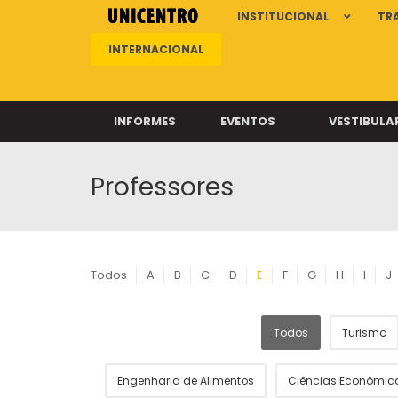
INSTITUCIONAL
TR
INTERNACIONAL
INFORMES
EVENTOS
VESTIBULA
Professores
Clíni
Clíni
Clíni
Clíni
Todos
A
B
C
D
E
F
G
H
I
J
Todos
Turismo
Câ
Engenharia de Alimentos
Ciências Econômic