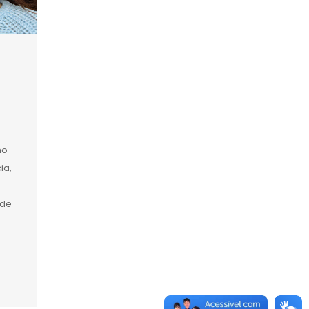
no
ia,
 de