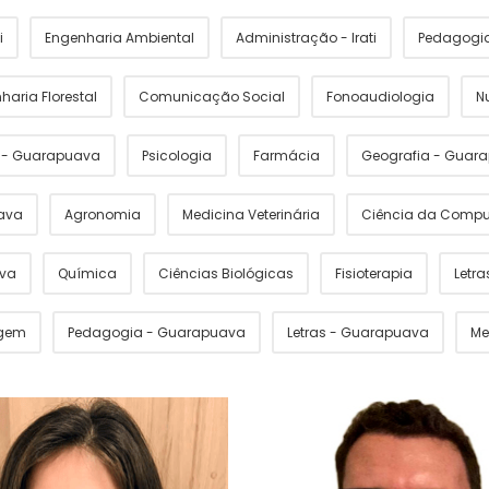
i
Engenharia Ambiental
Administração - Irati
Pedagogia 
haria Florestal
Comunicação Social
Fonoaudiologia
N
s - Guarapuava
Psicologia
Farmácia
Geografia - Guar
ava
Agronomia
Medicina Veterinária
Ciência da Comp
ava
Química
Ciências Biológicas
Fisioterapia
Letras
gem
Pedagogia - Guarapuava
Letras - Guarapuava
Me