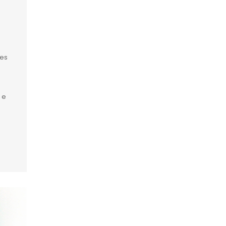
tes
 e