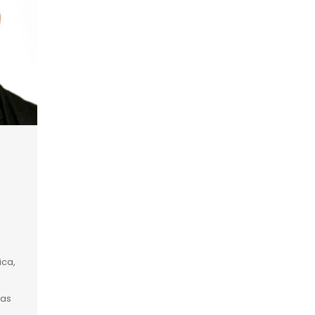
ica,
tas