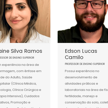
aine Silva Ramos
Edson Lucas
Camilo
FESSOR DE ENSINO SUPERIOR
PROFESSOR DE ENSINO SUPERIOR
 experiência na área de
fermagem, com ênfase em
Possui experiência no
de do Adulto, Saúde
desenvolvimento de
pitalar (Clínica Médica,
atividades práticas e
ologia, Clínica Cirúrgica e
laboratoriais na área de fís
apia Intensiva), Cuidados
fertilidade, manejo e
iativos, Promoção e
conservação do solo, cole