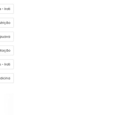
- Irati
utrição
apuava
utação
 - Irati
dicina