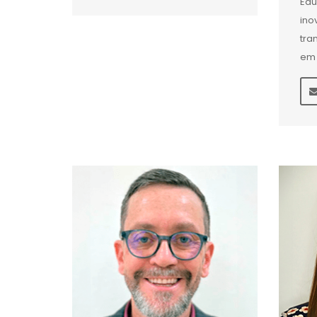
Edu
ino
tra
em 