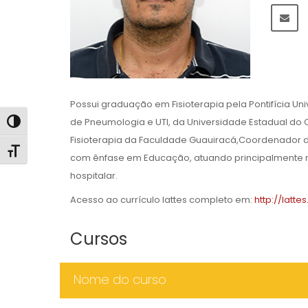
Possui graduação em Fisioterapia pela Pontifícia Uni
de Pneumologia e UTI, da Universidade Estadual d
Alternar alto contraste
Fisioterapia da Faculdade Guauiracá,Coordenador d
Alternar tamanho da fonte
com ênfase em Educação, atuando principalmente nos
hospitalar.
Acesso ao currículo lattes completo em:
http://latt
Cursos
Nome do curso