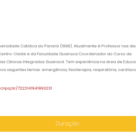
versidade Católica do Paraná (1998). Atualmente é Professor nas dis
o Centro-Oeste e da Faculdade Guairaca.Coordenador do Curso de
as Clinicas Integradas Guairacá. Tem experiência na área de Educ
 seguintes temas: emergência, fisioterapia, respiratória, cardíaca
es.cnpq.br/7222141941993231
Duração