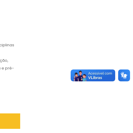
ciplinas
ação,
 e pré-