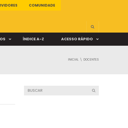
RVIDORES
COMUNIDADE
ÇOS
ÍNDICE A-Z
ACESSO RÁPIDO
INICIAL
DOCENTES
s
ALUNO ONLINE
ia
DOCENTE ONLINE
mas
Câmpus Santa Cruz