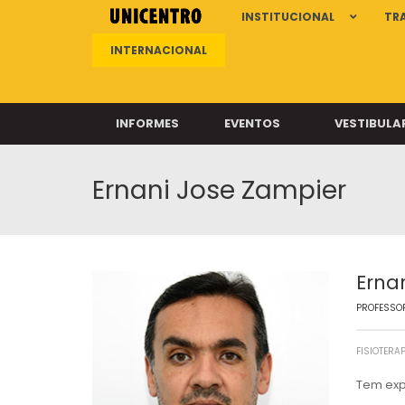
INSTITUCIONAL
TR
INTERNACIONAL
INFORMES
EVENTOS
VESTIBULA
Ernani Jose Zampier
Clíni
Clíni
Clíni
Clíni
Erna
PROFESSOR
Câ
FISIOTERA
Tem exp