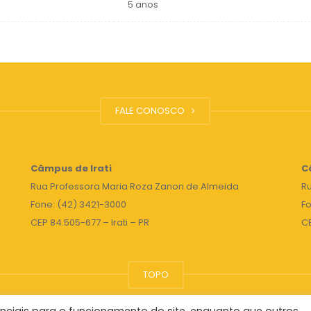
5 anos
FALE CONOSCO
Câmpus de Irati
C
Rua Professora Maria Roza Zanon de Almeida
Ru
Fone: (42) 3421-3000
Fo
CEP 84.505-677 – Irati – PR
C
TOPO