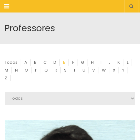
Menu
Professores
Todos
A
B
C
D
E
F
G
H
I
J
K
L
M
N
O
P
Q
R
S
T
U
V
W
X
Y
Z