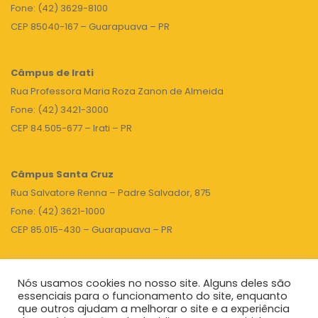
Fone: (42) 3629-8100
CEP 85040-167 – Guarapuava – PR
Câmpus de Irati
Rua Professora Maria Roza Zanon de Almeida
Fone: (42) 3421-3000
CEP 84.505-677 – Irati – PR
Câmpus Santa Cruz
Rua Salvatore Renna – Padre Salvador, 875
Fone: (42) 3621-1000
CEP 85.015-430 – Guarapuava – PR
Nós usamos cookies no nosso site. Alguns deles são
TOPO
essenciais para o funcionamento do site, enquanto
que outros ajudam a melhorar o site e a experiência