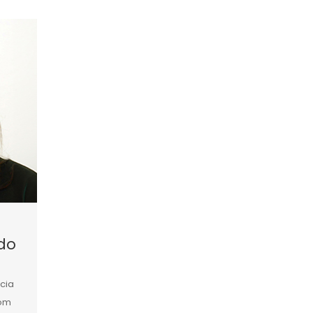
edo
cia
com