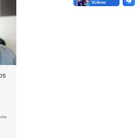
os
ente