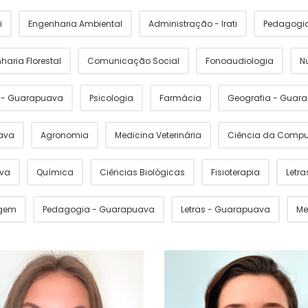
i
Engenharia Ambiental
Administração - Irati
Pedagogia 
haria Florestal
Comunicação Social
Fonoaudiologia
N
s - Guarapuava
Psicologia
Farmácia
Geografia - Guar
ava
Agronomia
Medicina Veterinária
Ciência da Comp
ava
Química
Ciências Biológicas
Fisioterapia
Letras
gem
Pedagogia - Guarapuava
Letras - Guarapuava
Me