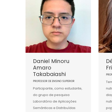
Daniel Minoru
Dé
Amaro
Fr
Takabaiashi
PRO
PROFESSOR DE ENSINO SUPERIOR
Tem
Participante, como estudante,
nut
do grupo de pesquisa
dia
Laboratório de Aplicações
nut
Semânticas e Distribuídas
pop