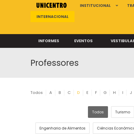
INSTITUCIONAL
TR
INTERNACIONAL
INFORMES
EVENTOS
VESTIBULA
Professores
Clíni
Clíni
Clíni
Clíni
Todos
A
B
C
D
E
F
G
H
I
J
Todos
Turismo
Câ
Engenharia de Alimentos
Ciências Econômic