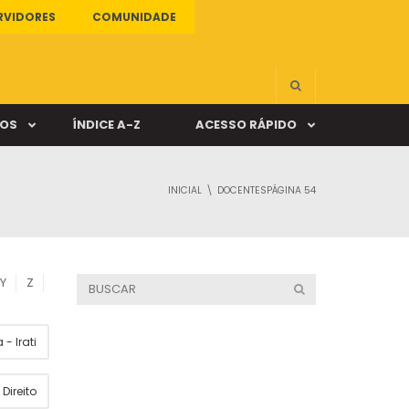
RVIDORES
COMUNIDADE
ÇOS
ÍNDICE A-Z
ACESSO RÁPIDO
INICIAL
DOCENTES
PÁGINA 54
s
ALUNO ONLINE
ia
DOCENTE ONLINE
Y
Z
mas
- Irati
Câmpus Santa Cruz
Direito