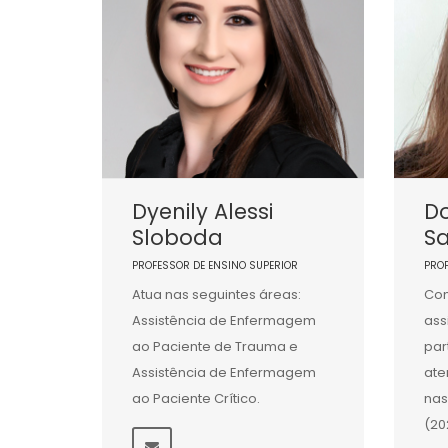
Dyenily Alessi
D
Sloboda
S
PROFESSOR DE ENSINO SUPERIOR
PRO
Atua nas seguintes áreas:
Com
Assistência de Enfermagem
ass
ao Paciente de Trauma e
par
Assistência de Enfermagem
ate
ao Paciente Crítico.
na
(20