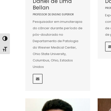
Daniel de Lima
D
Bellan
PRO
PROFESSOR DE ENSINO SUPERIOR
Exp
Pesquisador em imunoterapia
con
do câncer durante período de
de 
pós-doutorado no
de 
Alternar alto contraste
Departamento de Patologia
do Wexner Medical Center,
Alternar tamanho da fonte
Ohio State University,
Columbus, Ohio, Estados
Unidos