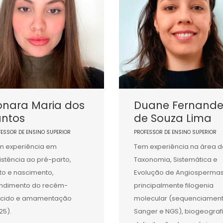
onara Maria dos
Duane Fernande
antos
de Souza Lima
FESSOR DE ENSINO SUPERIOR
PROFESSOR DE ENSINO SUPERIOR
 experiência em
Tem experiência na área d
istência ao pré-parto,
Taxonomia, Sistemática e
to e nascimento,
Evolução de Angiospermas
ndimento do recém-
principalmente filogenia
scido e amamentação
molecular (sequenciamen
25).
Sanger e NGS), biogeograf