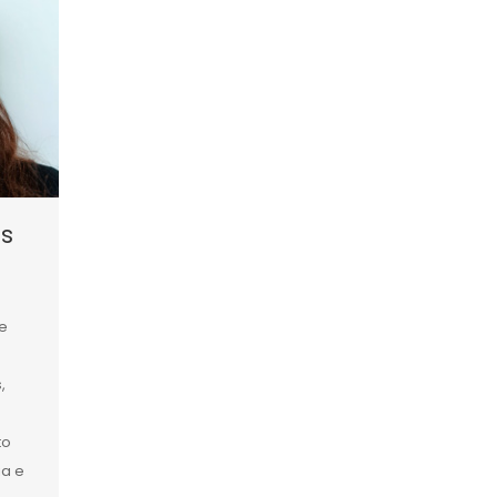
s
e
,
to
ia e