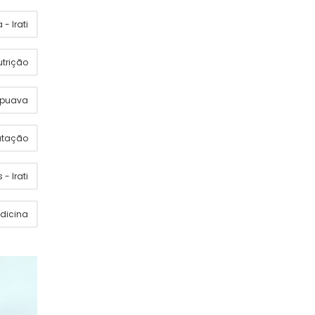
- Irati
utrição
apuava
utação
 - Irati
dicina