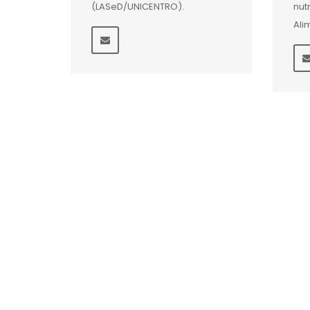
(LASeD/UNICENTRO).
nut
Ali