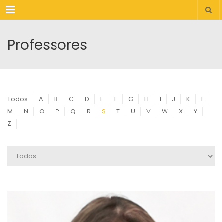
Menu
Professores
Todos
A
B
C
D
E
F
G
H
I
J
K
L
M
N
O
P
Q
R
S
T
U
V
W
X
Y
Z