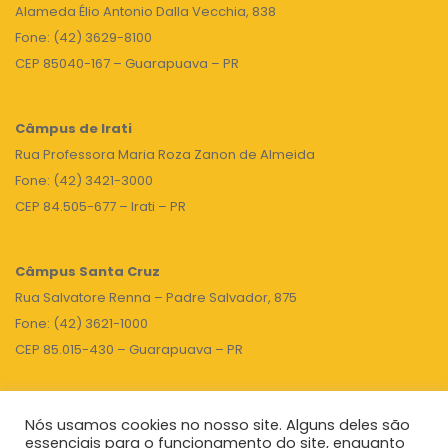
Alameda Élio Antonio Dalla Vecchia, 838
Fone: (42) 3629-8100
CEP 85040-167 – Guarapuava – PR
Câmpus de Irati
Rua Professora Maria Roza Zanon de Almeida
Fone: (42) 3421-3000
CEP 84.505-677 – Irati – PR
Câmpus Santa Cruz
Rua Salvatore Renna – Padre Salvador, 875
Fone: (42) 3621-1000
CEP 85.015-430 – Guarapuava – PR
Nós usamos cookies no nosso site. Alguns deles são
TOPO
essenciais para o funcionamento do site, enquanto