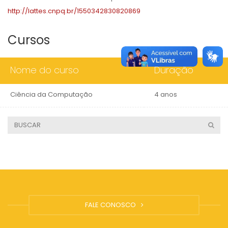
http://lattes.cnpq.br/1550342830820869
Cursos
Nome do curso
Duração
Ciência da Computação
4 anos
FALE CONOSCO