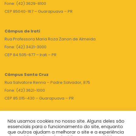
Fone: (42) 3629-8100
CEP 85040-167 – Guarapuava – PR
Câmpus de Irati
Rua Professora Maria Roza Zanon de Almeida
Fone: (42) 3421-3000
CEP 84.505-677 – Irati – PR
Câmpus Santa Cruz
Rua Salvatore Renna – Padre Salvador, 875
Fone: (42) 3621-1000
CEP 85.015-430 – Guarapuava – PR
Nós usamos cookies no nosso site. Alguns deles são
TOPO
essenciais para o funcionamento do site, enquanto
que outros ajudam a melhorar o site e a experiência