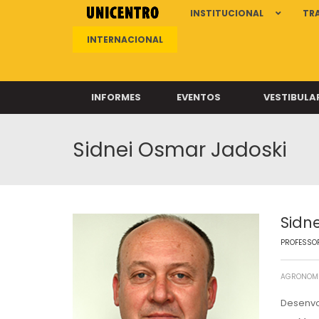
INSTITUCIONAL
TR
INTERNACIONAL
INFORMES
EVENTOS
VESTIBULA
Sidnei Osmar Jadoski
Clíni
Clíni
Clíni
Clíni
Sidn
PROFESSOR
Câ
AGRONOM
Desenvo