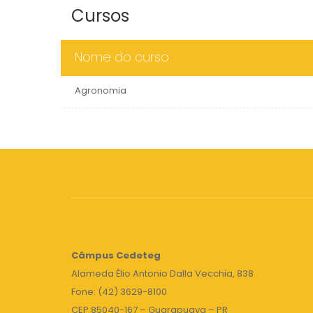
Cursos
Nome do curso
Agronomia
Câmpus
Cedeteg
Alameda Élio Antonio Dalla Vecchia, 838
Fone: (42) 3629-8100
CEP 85040-167 – Guarapuava – PR