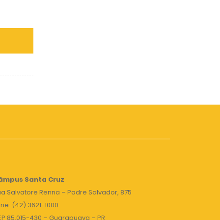
âmpus Santa Cruz
a Salvatore Renna – Padre Salvador, 875
ne: (42) 3621-1000
EP 85.015-430 – Guarapuava – PR