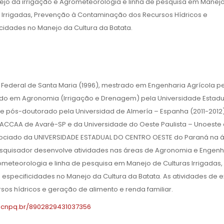
jo da irrigação e Agrometeorologia e linha de pesquisa em Manej
s Irrigadas, Prevenção à Contaminação dos Recursos Hídricos e
icidades no Manejo da Cultura da Batata.
ederal de Santa Maria (1996), mestrado em Engenharia Agrícola p
rado em Agronomia (Irrigação e Drenagem) pela Universidade Estadu
) e pós-doutorado pela Universidad de Almería – Espanha (2011-2012)
 FACCAA de Avaré-SP e da Universidade do Oeste Paulista – Unoeste
ssociado da UNIVERSIDADE ESTADUAL DO CENTRO OESTE do Paraná na 
esquisador desenvolve atividades nas áreas de Agronomia e Engenh
meteorologia e linha de pesquisa em Manejo de Culturas Irrigadas,
especificidades no Manejo da Cultura da Batata. As atividades de 
os hídricos e geração de alimento e renda familiar.
es.cnpq.br/8902829431037356