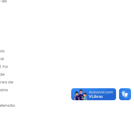
o de
ela
al
. Foi
 de
área de
aria
extensão