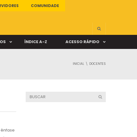
RVIDORES
COMUNIDADE
ÇOS
ÍNDICE A-Z
ACESSO RÁPIDO
INICIAL
DOCENTES
s
ALUNO ONLINE
ia
DOCENTE ONLINE
mas
Câmpus Santa Cruz
 ênfase