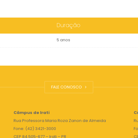
Duração
5 anos
FALE CONOSCO
Câmpus de Irati
C
Rua Professora Maria Roza Zanon de Almeida
Ru
Fone: (42) 3421-3000
Fo
CEP 84.505-677 – Irati – PR
C