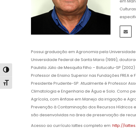
em Mane
Cultura
especif
Possui graduação em Agronomia pela Universidade F
Universidade Federal de Santa Maria (1999), douto
Paulista Júlio de Mesquita Filho – Botucatu-SP (2002
Alternar alto contraste
Professor de Ensino Superior nas Fundações FREA e
Alternar tamanho da fonte
Presidente Prudente-SP. Atualmente é Professor A
Climatologia e Engenharia de Água e Solo. Como p
Agrícola, com ênfase em Manejo da irrigação e Agro
Prevenção à Contaminação dos Recursos Hídricos e 
são desenvolvidas na área de preservação de recurs
Acesso ao currículo lattes completo em:
http://latt