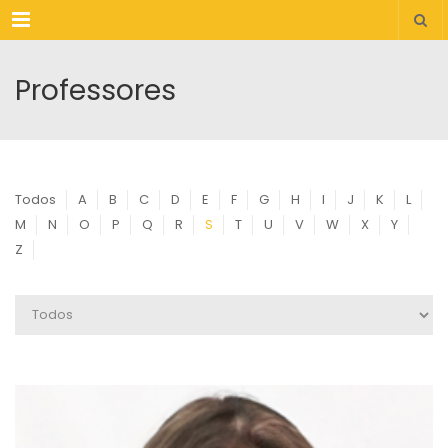
Menu
Professores
Todos
A
B
C
D
E
F
G
H
I
J
K
L
M
N
O
P
Q
R
S
T
U
V
W
X
Y
Z