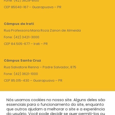
Fone: (42) 3629-8100
CEP 85040-167 – Guarapuava – PR
Câmpus de Irati
Rua Professora Maria Roza Zanon de Almeida
Fone: (42) 3421-3000
CEP 84.505-677 – Irati – PR
Câmpus Santa Cruz
Rua Salvatore Renna – Padre Salvador, 875
Fone: (42) 3621-1000
CEP 85.015-430 – Guarapuava – PR
Nós usamos cookies no nosso site. Alguns deles são
TOPO
essenciais para o funcionamento do site, enquanto
que outros ajudam a melhorar o site e a experiência
do usuário. Você pode decidir se quer permiti-los ou