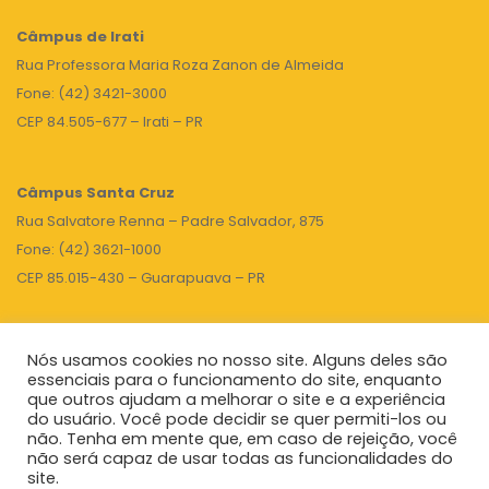
Câmpus de Irati
Rua Professora Maria Roza Zanon de Almeida
Fone: (42) 3421-3000
CEP 84.505-677 – Irati – PR
Câmpus Santa Cruz
Rua Salvatore Renna – Padre Salvador, 875
Fone: (42) 3621-1000
CEP 85.015-430 – Guarapuava – PR
Nós usamos cookies no nosso site. Alguns deles são
TOPO
essenciais para o funcionamento do site, enquanto
que outros ajudam a melhorar o site e a experiência
do usuário. Você pode decidir se quer permiti-los ou
não. Tenha em mente que, em caso de rejeição, você
Unicentro
|
Governo do Paraná
|
Seti
|
Agenda do Reitor
não será capaz de usar todas as funcionalidades do
site.