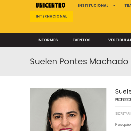
INSTITUCIONAL
TR
INTERNACIONAL
INFORMES
EVENTOS
VESTIBULA
Suelen Pontes Machado
Clíni
Clíni
Clíni
Clíni
Suel
PROFESSOR
Câ
SECRETARI
Pesquis