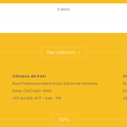
3 anos
FALE CONOSCO
Câmpus de Irati
C
Rua Professora Maria Roza Zanon de Almeida
Ru
Fone: (42) 3421-3000
Fo
CEP 84.505-677 – Irati – PR
C
TOPO