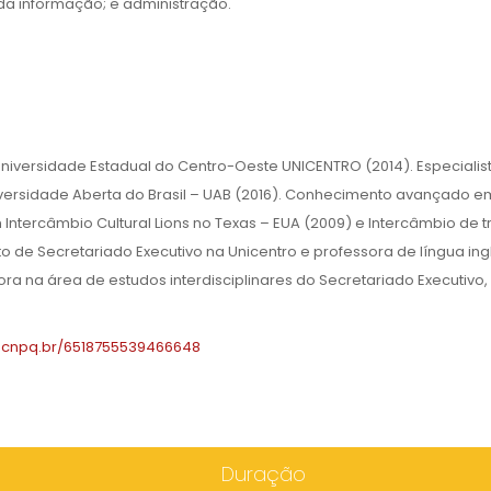
da informação; e administração.
niversidade Estadual do Centro-Oeste UNICENTRO (2014). Especiali
ersidade Aberta do Brasil – UAB (2016). Conhecimento avançado e
 Intercâmbio Cultural Lions no Texas – EUA (2009) e Intercâmbio de 
 de Secretariado Executivo na Unicentro e professora de língua ing
ora na área de estudos interdisciplinares do Secretariado Executivo
es.cnpq.br/6518755539466648
Duração