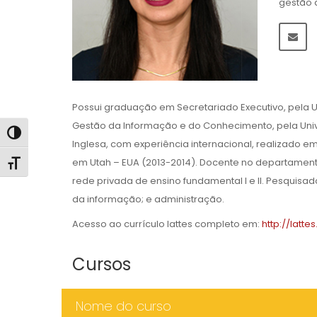
gestão 
Possui graduação em Secretariado Executivo, pela U
Gestão da Informação e do Conhecimento, pela Univ
Alternar alto contraste
Inglesa, com experiência internacional, realizado em
em Utah – EUA (2013-2014). Docente no departamento
Alternar tamanho da fonte
rede privada de ensino fundamental I e II. Pesquisad
da informação; e administração.
Acesso ao currículo lattes completo em:
http://latt
Cursos
Nome do curso