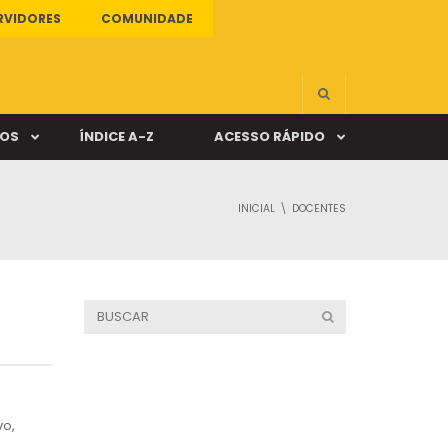
RVIDORES
COMUNIDADE
ÇOS
ÍNDICE A-Z
ACESSO RÁPIDO
INICIAL
DOCENTES
s
ALUNO ONLINE
ia
DOCENTE ONLINE
mas
Câmpus Santa Cruz
vo,