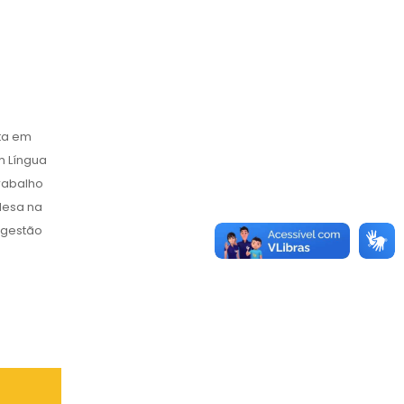
sta em
m Língua
trabalho
lesa na
, gestão