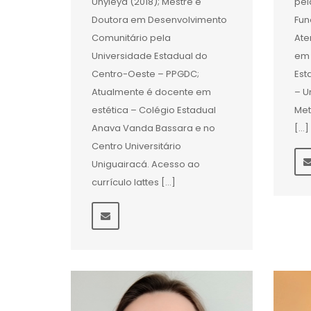
Unyleya (2018); Mestre e
pel
Doutora em Desenvolvimento
Fun
Comunitário pela
Ate
Universidade Estadual do
em 
Centro-Oeste – PPGDC;
Est
Atualmente é docente em
– U
estética – Colégio Estadual
Met
Anava Vanda Bassara e no
[…]
Centro Universitário
Uniguairacá. Acesso ao
currículo lattes […]