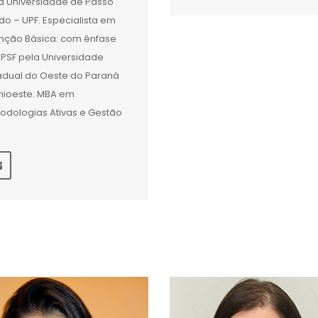
a Universidade de Passo
do – UPF. Especialista em
nção Básica: com ênfase
PSF pela Universidade
adual do Oeste do Paraná
nioeste. MBA em
odologias Ativas e Gestão