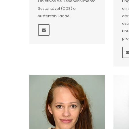
Objetivos de Desenvolvimento
Lín
Sustentável (ODS) e
e i
sustentabilidade.
apr
est
Lib
pro