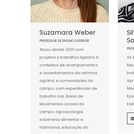
Suzamara Weber
Si
So
PROFESSOR DE ENSINO SUPERIOR
PRO
Atuou desde 2001 com
projetos e trabalhos ligados à
As 
contextos de acampamentos
Neu
e assentamentos da reforma
Inc
agrária, e comunidades do
Apr
campo, com experiências de
Méd
trabalho nas áreas de
Epi
Movimentos sociais do
Ele
campo, agroecologia,
soberania alimentar e
nutricional, educação do