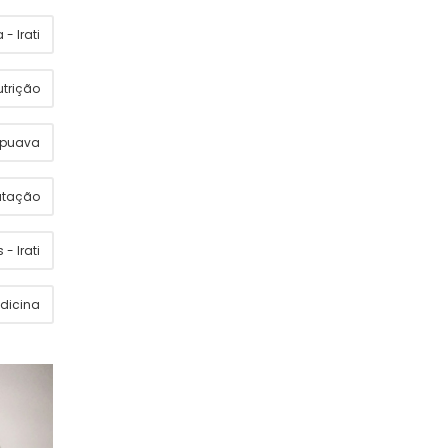
- Irati
utrição
apuava
utação
 - Irati
dicina