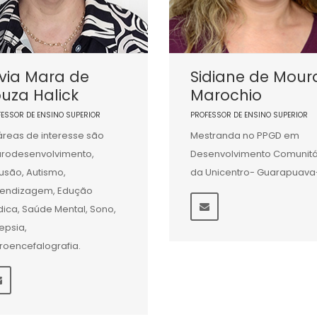
lvia Mara de
Sidiane de Mour
uza Halick
Marochio
FESSOR DE ENSINO SUPERIOR
PROFESSOR DE ENSINO SUPERIOR
áreas de interesse são
Mestranda no PPGD em
rodesenvolvimento,
Desenvolvimento Comunitá
lusão, Autismo,
da Unicentro- Guarapuava
endizagem, Edução
ica, Saúde Mental, Sono,
lepsia,
troencefalografia.