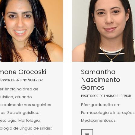
imone Grocoski
Samantha
Nascimento
FESSOR DE ENSINO SUPERIOR
Gomes
eriência na área de
PROFESSOR DE ENSINO SUPERIOR
guística, atuando
ncipalmente nos seguintes
Pós-graduação em
as: Sociolinguística;
Farmacologia e Interações
letologia; Morfologia,
Medicamentosas.
ologia de Língua de sinais;