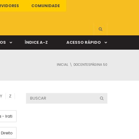
RVIDORES
COMUNIDADE
ÇOS
ÍNDICE A-Z
ACESSO RÁPIDO
INICIAL
DOCENTES
PÁGINA 50
s
ALUNO ONLINE
ia
DOCENTE ONLINE
Y
Z
mas
- Irati
Câmpus Santa Cruz
Direito