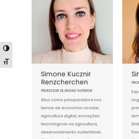
Alternar alto contraste
Alternar tamanho da fonte
Simone Kucznir
S
Renzcherchen
PRO
PROFESSOR DE ENSINO SUPERIOR
Exp
Atuo como pesquisadora nos
Lin
temas de economia circular,
pri
agricultura digital, inovações
tem
tecnológicas na agricultura,
Dia
desenvolvimento sustentável,
Fon