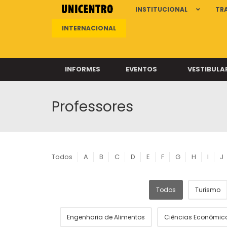
INSTITUCIONAL
TR
INTERNACIONAL
INFORMES
EVENTOS
VESTIBULA
Professores
Clíni
Clíni
Clíni
Clíni
Todos
A
B
C
D
E
F
G
H
I
J
Todos
Turismo
Câ
Engenharia de Alimentos
Ciências Econômic