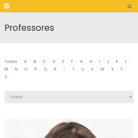
Menu
Professores
Todos
A
B
C
D
E
F
G
H
I
J
K
L
M
N
O
P
Q
R
S
T
U
V
W
X
Y
Z