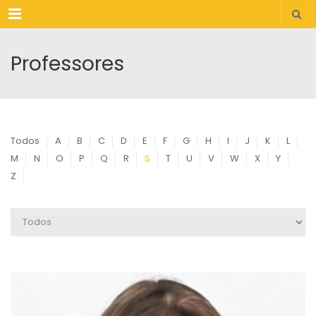
Menu
Professores
Todos
A
B
C
D
E
F
G
H
I
J
K
L
M
N
O
P
Q
R
S
T
U
V
W
X
Y
Z