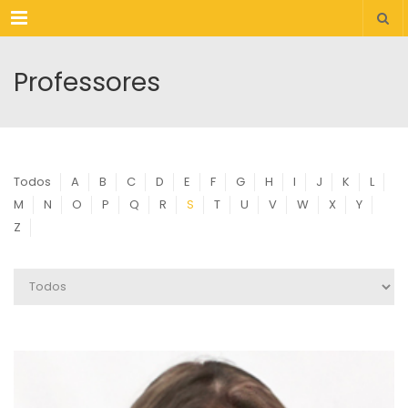
Menu
Professores
Todos
A
B
C
D
E
F
G
H
I
J
K
L
M
N
O
P
Q
R
S
T
U
V
W
X
Y
Z