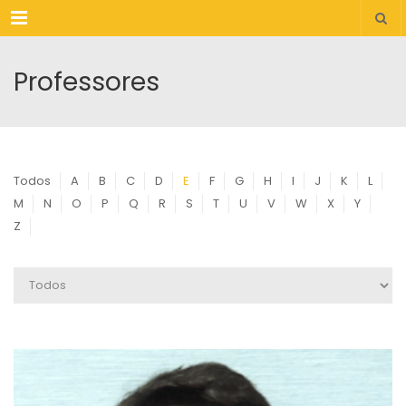
Menu
Professores
Todos
A
B
C
D
E
F
G
H
I
J
K
L
M
N
O
P
Q
R
S
T
U
V
W
X
Y
Z