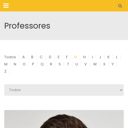
Menu
Professores
Todos
A
B
C
D
E
F
G
H
I
J
K
L
M
N
O
P
Q
R
S
T
U
V
W
X
Y
Z