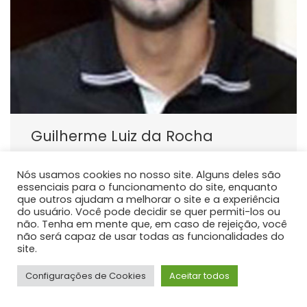
Guilherme Luiz da Rocha
PROFESSOR DE ENSINO SUPERIOR
Nós usamos cookies no nosso site. Alguns deles são
Atualmente atua como docente do curso de
essenciais para o funcionamento do site, enquanto
graduação em Medicina da Universidade Estadual do
que outros ajudam a melhorar o site e a experiência
Centro Oeste - Unicentro, responsável pelas
do usuário. Você pode decidir se quer permiti-los ou
não. Tenha em mente que, em caso de rejeição, você
disciplinas de Anatomia Humana.
não será capaz de usar todas as funcionalidades do
site.
Configurações de Cookies
Aceitar todos