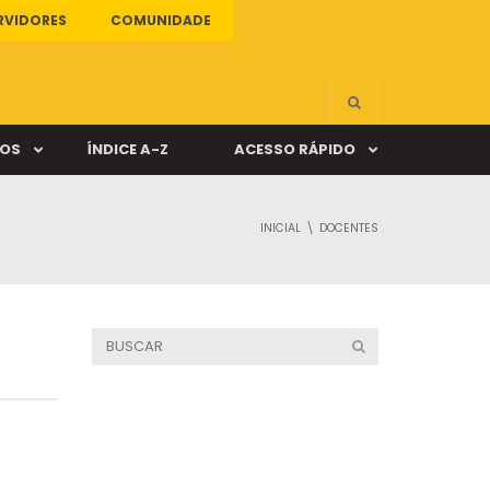
RVIDORES
COMUNIDADE
ÇOS
ÍNDICE A-Z
ACESSO RÁPIDO
INICIAL
DOCENTES
s
ALUNO ONLINE
ia
DOCENTE ONLINE
mas
Câmpus Santa Cruz