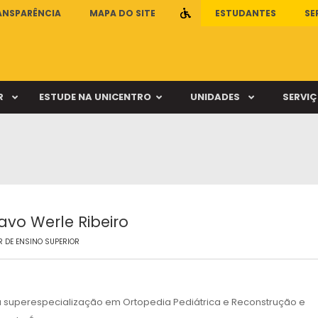
ANSPARÊNCIA
MAPA DO SITE
.
ESTUDANTES
SE
R
ESTUDE NA UNICENTRO
UNIDADES
SERVI
ca Escola de Educação Física
Clínica Escola de Psicologia
Vestibular
Cursos / Departamento
ca Escola de Fisioterapia
Clínica de Órtese-Prótese
ca Escola de Fonoaudiologia
Clínica Escola de Medicina Veterinár
PAC
Matrizes e Ementas
ca Escola de Nutrição
Farmácia Escola
avo Werle Ribeiro
Sisu
Revalidação de diplo
 DE ENSINO SUPERIOR
mpus Cedeteg
Câmpus de Irati
u superespecialização em Ortopedia Pediátrica e Reconstrução e