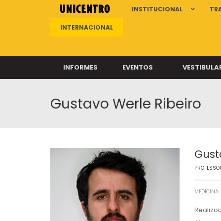
INSTITUCIONAL
TR
INTERNACIONAL
INFORMES
EVENTOS
VESTIBULA
Gustavo Werle Ribeiro
Clíni
Clíni
Clíni
Clíni
Gust
PROFESSOR
Câ
MEDICINA
Realizo