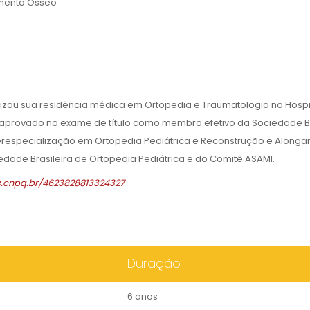
mento Ósseo
izou sua residência médica em Ortopedia e Traumatologia no Hospi
foi aprovado no exame de título como membro efetivo da Sociedade Br
erespecialização em Ortopedia Pediátrica e Reconstrução e Along
dade Brasileira de Ortopedia Pediátrica e do Comitê ASAMI.
es.cnpq.br/4623828813324327
Duração
6 anos