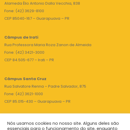
Alameda Élio Antonio Dalla Vecchia, 838
Fone: (42) 3629-8100
CEP 85040-167 – Guarapuava – PR
Câmpus de Irati
Rua Professora Maria Roza Zanon de Almeida
Fone: (42) 3421-3000
CEP 84.505-677 – Irati – PR
Câmpus Santa Cruz
Rua Salvatore Renna – Padre Salvador, 875
Fone: (42) 3621-1000
CEP 85.015-430 – Guarapuava – PR
Nós usamos cookies no nosso site. Alguns deles são
TOPO
essenciais para o funcionamento do site, enquanto