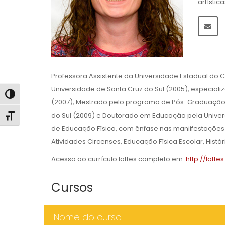
artísti
Professora Assistente da Universidade Estadual do C
Universidade de Santa Cruz do Sul (2005), especiali
Alternar alto contraste
(2007), Mestrado pelo programa de Pós-Graduação
do Sul (2009) e Doutorado em Educação pela Univers
Alternar tamanho da fonte
de Educação Física, com ênfase nas maniifestações 
Atividades Circenses, Educação Física Escolar, Hist
Acesso ao currículo lattes completo em:
http://latt
Cursos
Nome do curso