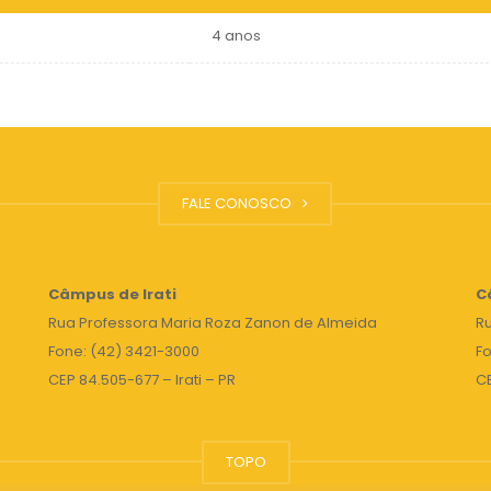
4 anos
FALE CONOSCO
Câmpus de Irati
C
Rua Professora Maria Roza Zanon de Almeida
Ru
Fone: (42) 3421-3000
Fo
CEP 84.505-677 – Irati – PR
C
TOPO