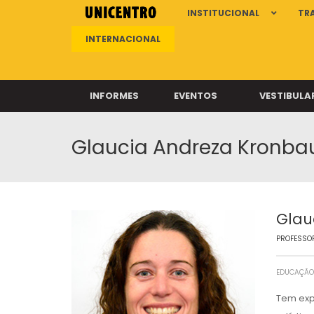
INSTITUCIONAL
TR
INTERNACIONAL
INFORMES
EVENTOS
VESTIBULA
Glaucia Andreza Kronba
Clíni
Clíni
Clíni
Clíni
Glau
PROFESSOR
Câ
EDUCAÇÃO 
Tem exp