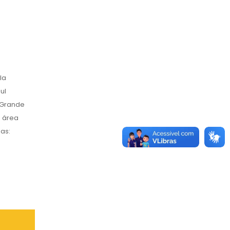
la
ul
 Grande
a área
as: