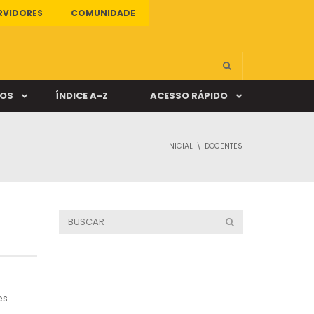
RVIDORES
COMUNIDADE
ÇOS
ÍNDICE A-Z
ACESSO RÁPIDO
INICIAL
DOCENTES
s
ALUNO ONLINE
ia
DOCENTE ONLINE
mas
Câmpus Santa Cruz
es