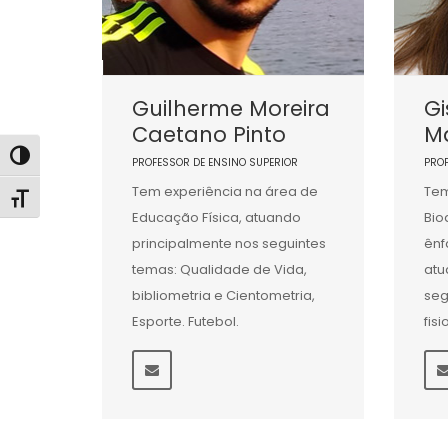
Guilherme Moreira
Gi
Caetano Pinto
Ma
Alternar alto contraste
PROFESSOR DE ENSINO SUPERIOR
PRO
Tem experiência na área de
Tem
Alternar tamanho da fonte
Educação Física, atuando
Bio
principalmente nos seguintes
ênf
temas: Qualidade de Vida,
atu
bibliometria e Cientometria,
seg
Esporte. Futebol.
fis