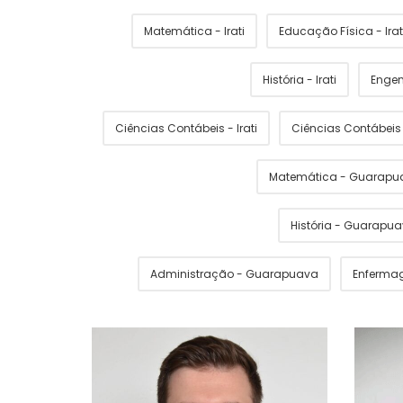
Matemática - Irati
Educação Física - Irat
História - Irati
Engen
Ciências Contábeis - Irati
Ciências Contábei
Matemática - Guarapu
História - Guarapu
Administração - Guarapuava
Enferma