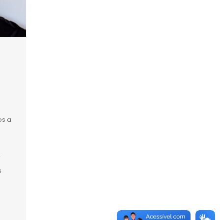
e
os a
r
s