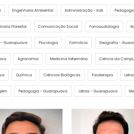
i
Engenharia Ambiental
Administração - Irati
Pedagogia 
haria Florestal
Comunicação Social
Fonoaudiologia
N
s - Guarapuava
Psicologia
Farmácia
Geografia - Guar
ava
Agronomia
Medicina Veterinária
Ciência da Comp
ava
Química
Ciências Biológicas
Fisioterapia
Letras
gem
Pedagogia - Guarapuava
Letras - Guarapuava
Me