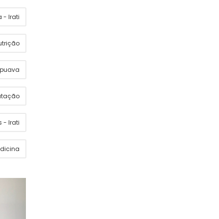
- Irati
utrição
apuava
utação
 - Irati
dicina