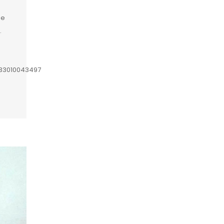
de
.
633010043497