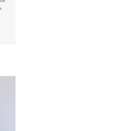
ase
e