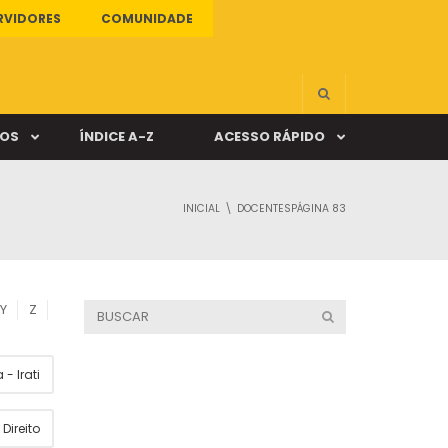
RVIDORES
COMUNIDADE
ÇOS
ÍNDICE A-Z
ACESSO RÁPIDO
INICIAL
DOCENTES
PÁGINA 83
s
ALUNO ONLINE
ia
DOCENTE ONLINE
Y
Z
mas
- Irati
Câmpus Santa Cruz
Direito