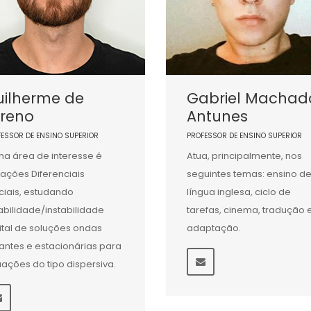
uilherme de
Gabriel Machad
oreno
Antunes
FESSOR DE ENSINO SUPERIOR
PROFESSOR DE ENSINO SUPERIOR
ha área de interesse é
Atua, principalmente, nos
ações Diferenciais
seguintes temas: ensino d
ciais, estudando
língua inglesa, ciclo de
abilidade/instabilidade
tarefas, cinema, tradução 
ital de soluções ondas
adaptação.
jantes e estacionárias para
ações do tipo dispersiva.