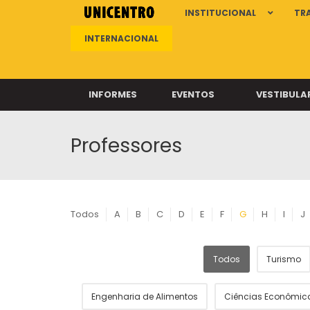
INSTITUCIONAL
TR
INTERNACIONAL
INFORMES
EVENTOS
VESTIBULA
Professores
Clíni
Clíni
Clíni
Clíni
Todos
A
B
C
D
E
F
G
H
I
J
Todos
Turismo
Câ
Engenharia de Alimentos
Ciências Econômic