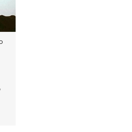
o
e
e