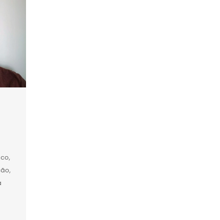
ico,
ção,
a