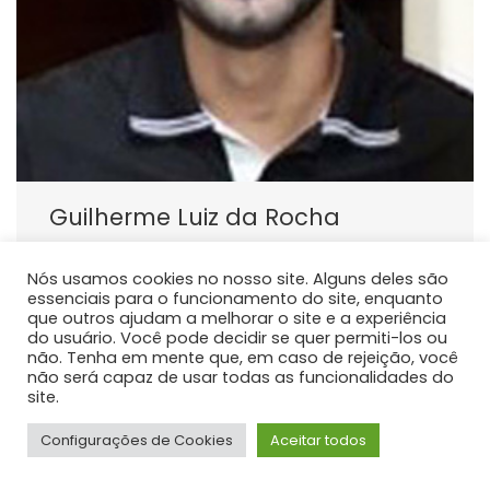
Guilherme Luiz da Rocha
PROFESSOR DE ENSINO SUPERIOR
Nós usamos cookies no nosso site. Alguns deles são
Atualmente atua como docente do curso de
essenciais para o funcionamento do site, enquanto
graduação em Medicina da Universidade Estadual do
que outros ajudam a melhorar o site e a experiência
Centro Oeste - Unicentro, responsável pelas
do usuário. Você pode decidir se quer permiti-los ou
não. Tenha em mente que, em caso de rejeição, você
disciplinas de Anatomia Humana.
não será capaz de usar todas as funcionalidades do
site.
Configurações de Cookies
Aceitar todos