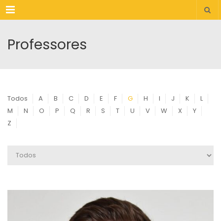
Menu
Professores
Todos
A
B
C
D
E
F
G
H
I
J
K
L
M
N
O
P
Q
R
S
T
U
V
W
X
Y
Z