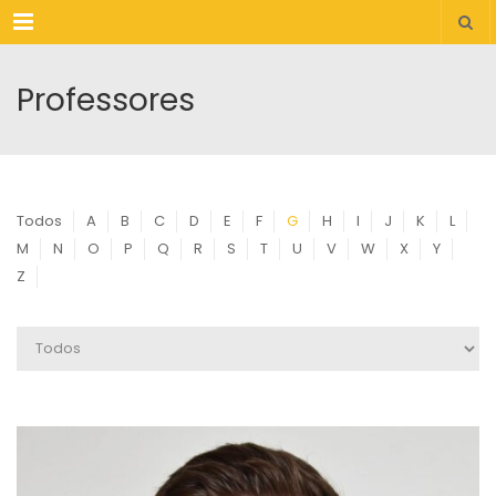
Menu
Professores
Todos
A
B
C
D
E
F
G
H
I
J
K
L
M
N
O
P
Q
R
S
T
U
V
W
X
Y
Z