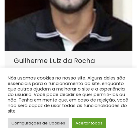
Guilherme Luiz da Rocha
PROFESSOR DE ENSINO SUPERIOR
Nós usamos cookies no nosso site. Alguns deles são
Atualmente atua como docente do curso de
essenciais para o funcionamento do site, enquanto
graduação em Medicina da Universidade Estadual do
que outros ajudam a melhorar o site e a experiência
Centro Oeste - Unicentro, responsável pelas
do usuário. Você pode decidir se quer permiti-los ou
não. Tenha em mente que, em caso de rejeição, você
disciplinas de Anatomia Humana.
não será capaz de usar todas as funcionalidades do
site.
Configurações de Cookies
Aceitar todos