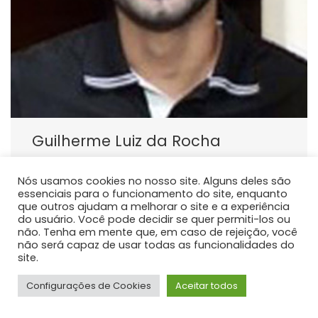
Guilherme Luiz da Rocha
PROFESSOR DE ENSINO SUPERIOR
Nós usamos cookies no nosso site. Alguns deles são
Atualmente atua como docente do curso de
essenciais para o funcionamento do site, enquanto
graduação em Medicina da Universidade Estadual do
que outros ajudam a melhorar o site e a experiência
Centro Oeste - Unicentro, responsável pelas
do usuário. Você pode decidir se quer permiti-los ou
não. Tenha em mente que, em caso de rejeição, você
disciplinas de Anatomia Humana.
não será capaz de usar todas as funcionalidades do
site.
Configurações de Cookies
Aceitar todos