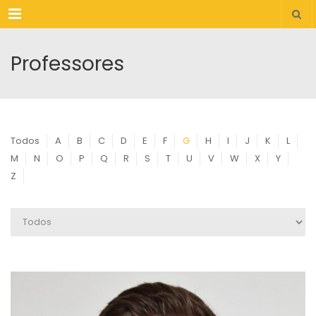
Menu
Professores
Todos
A
B
C
D
E
F
G
H
I
J
K
L
M
N
O
P
Q
R
S
T
U
V
W
X
Y
Z