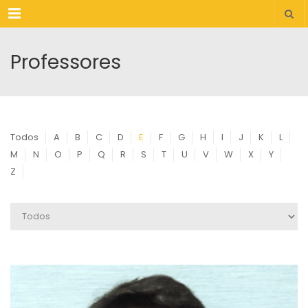
Menu
Professores
Todos
A
B
C
D
E
F
G
H
I
J
K
L
M
N
O
P
Q
R
S
T
U
V
W
X
Y
Z