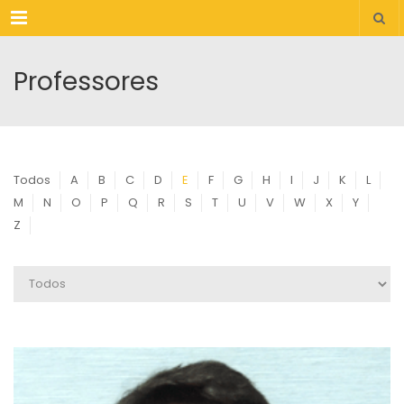
Menu
Professores
Todos
A
B
C
D
E
F
G
H
I
J
K
L
M
N
O
P
Q
R
S
T
U
V
W
X
Y
Z