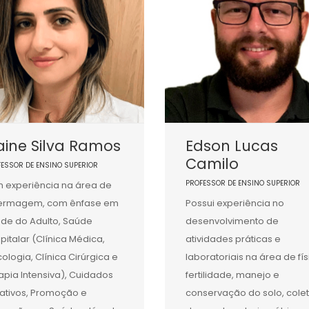
aine Silva Ramos
Edson Lucas
Camilo
FESSOR DE ENSINO SUPERIOR
PROFESSOR DE ENSINO SUPERIOR
 experiência na área de
fermagem, com ênfase em
Possui experiência no
de do Adulto, Saúde
desenvolvimento de
pitalar (Clínica Médica,
atividades práticas e
ologia, Clínica Cirúrgica e
laboratoriais na área de fís
apia Intensiva), Cuidados
fertilidade, manejo e
iativos, Promoção e
conservação do solo, cole