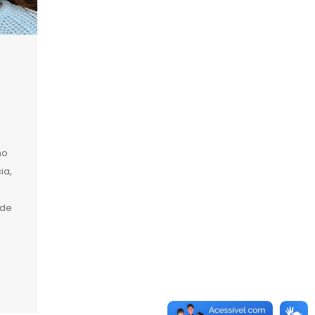
no
ia,
 de