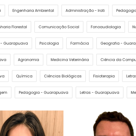
i
Engenharia Ambiental
Administração - Irati
Pedagogia 
haria Florestal
Comunicação Social
Fonoaudiologia
N
s - Guarapuava
Psicologia
Farmácia
Geografia - Guar
ava
Agronomia
Medicina Veterinária
Ciência da Comp
ava
Química
Ciências Biológicas
Fisioterapia
Letras
gem
Pedagogia - Guarapuava
Letras - Guarapuava
Me