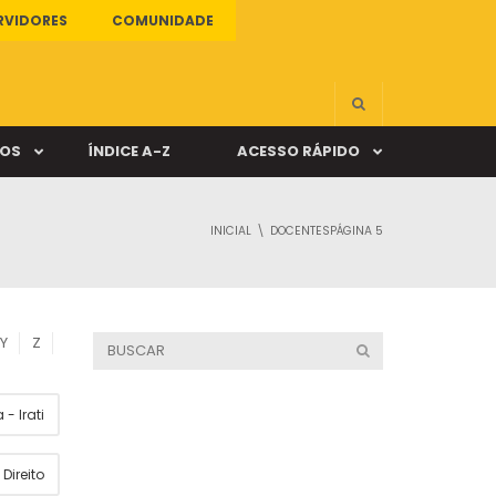
RVIDORES
COMUNIDADE
ÇOS
ÍNDICE A-Z
ACESSO RÁPIDO
INICIAL
DOCENTES
PÁGINA 5
s
ALUNO ONLINE
ia
DOCENTE ONLINE
Y
Z
mas
- Irati
Câmpus Santa Cruz
Direito