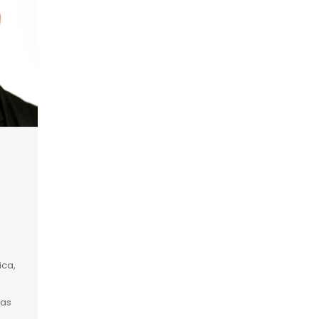
ica,
tas