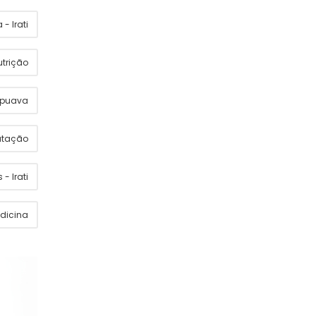
- Irati
utrição
apuava
utação
 - Irati
dicina