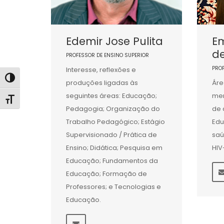
Edemir Jose Pulita
Em
d
PROFESSOR DE ENSINO SUPERIOR
PRO
Interesse, reflexões e
Alternar alto contraste
produções ligadas às
Áre
seguintes áreas: Educação;
men
Alternar tamanho da fonte
Pedagogia; Organização do
de 
Trabalho Pedagógico; Estágio
Ed
Supervisionado / Prática de
saú
Ensino; Didática; Pesquisa em
HIV
Educação; Fundamentos da
Educação; Formação de
Professores; e Tecnologias e
Educação.