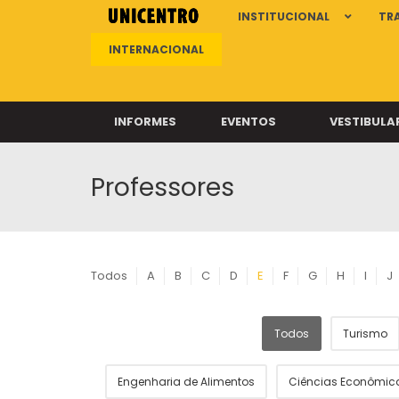
INSTITUCIONAL
TR
INTERNACIONAL
INFORMES
EVENTOS
VESTIBULA
Professores
Clíni
Clíni
Clíni
Clíni
Todos
A
B
C
D
E
F
G
H
I
J
Todos
Turismo
Câ
Engenharia de Alimentos
Ciências Econômic