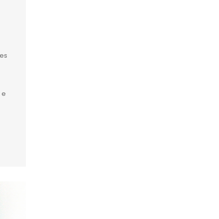
tes
 e