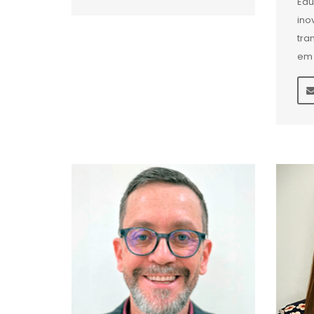
Edu
ino
tra
em 