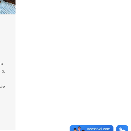
no
ia,
 de