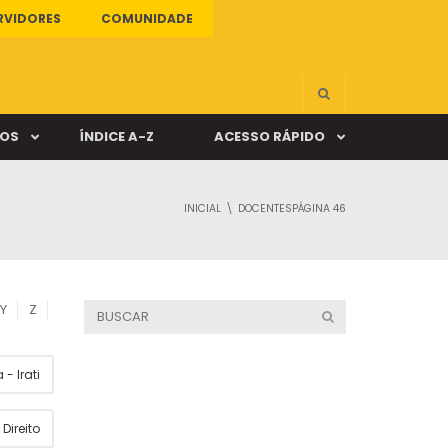
RVIDORES
COMUNIDADE
ÇOS
ÍNDICE A-Z
ACESSO RÁPIDO
INICIAL
DOCENTES
PÁGINA 46
s
ALUNO ONLINE
ia
DOCENTE ONLINE
Y
Z
mas
- Irati
Câmpus Santa Cruz
Direito