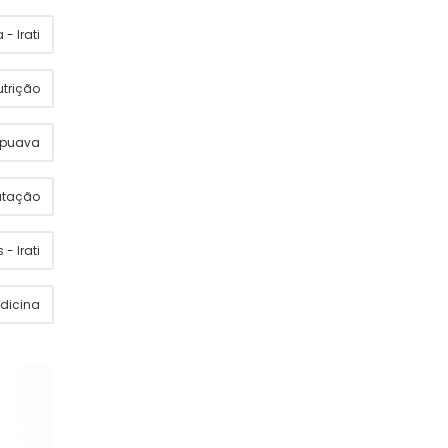
- Irati
utrição
apuava
utação
 - Irati
dicina