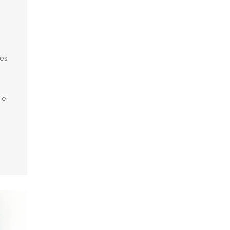
tes
 e