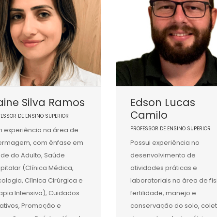
aine Silva Ramos
Edson Lucas
Camilo
FESSOR DE ENSINO SUPERIOR
PROFESSOR DE ENSINO SUPERIOR
 experiência na área de
fermagem, com ênfase em
Possui experiência no
de do Adulto, Saúde
desenvolvimento de
pitalar (Clínica Médica,
atividades práticas e
ologia, Clínica Cirúrgica e
laboratoriais na área de fís
apia Intensiva), Cuidados
fertilidade, manejo e
iativos, Promoção e
conservação do solo, cole