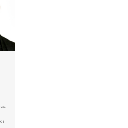
ica,
tas