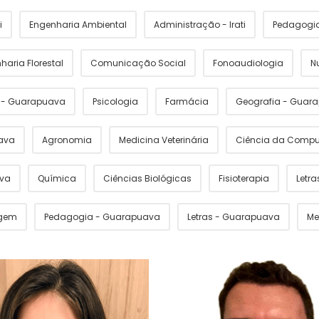
i
Engenharia Ambiental
Administração - Irati
Pedagogia 
haria Florestal
Comunicação Social
Fonoaudiologia
N
s - Guarapuava
Psicologia
Farmácia
Geografia - Guar
ava
Agronomia
Medicina Veterinária
Ciência da Comp
ava
Química
Ciências Biológicas
Fisioterapia
Letras
gem
Pedagogia - Guarapuava
Letras - Guarapuava
Me