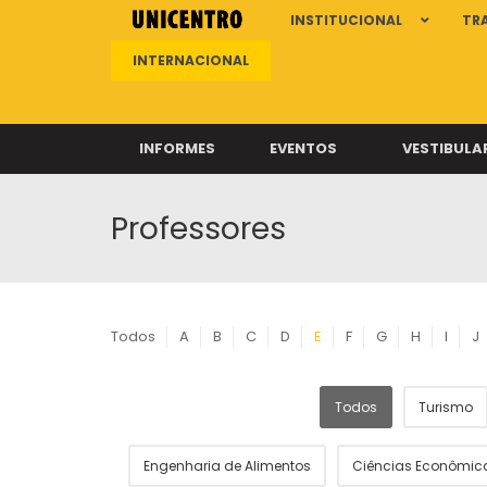
INSTITUCIONAL
TR
INTERNACIONAL
INFORMES
EVENTOS
VESTIBULA
Professores
Clíni
Clíni
Clíni
Clíni
Todos
A
B
C
D
E
F
G
H
I
J
Todos
Turismo
Câ
Engenharia de Alimentos
Ciências Econômic