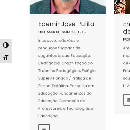
Edemir Jose Pulita
Em
d
PROFESSOR DE ENSINO SUPERIOR
PRO
Interesse, reflexões e
Alternar alto contraste
produções ligadas às
Áre
seguintes áreas: Educação;
men
Alternar tamanho da fonte
Pedagogia; Organização do
de 
Trabalho Pedagógico; Estágio
Ed
Supervisionado / Prática de
saú
Ensino; Didática; Pesquisa em
HIV
Educação; Fundamentos da
Educação; Formação de
Professores; e Tecnologias e
Educação.