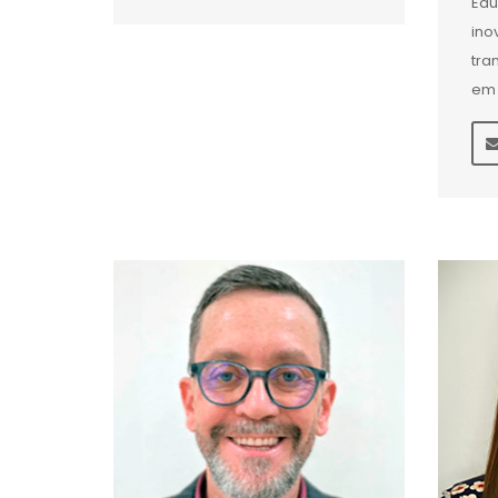
Edu
ino
tra
em 