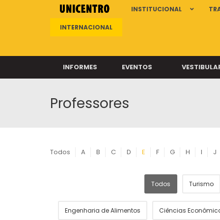
INSTITUCIONAL
TR
INTERNACIONAL
INFORMES
EVENTOS
VESTIBULA
Professores
Clíni
Clíni
Clíni
Clíni
Todos
A
B
C
D
E
F
G
H
I
J
Todos
Turismo
Câ
Engenharia de Alimentos
Ciências Econômic