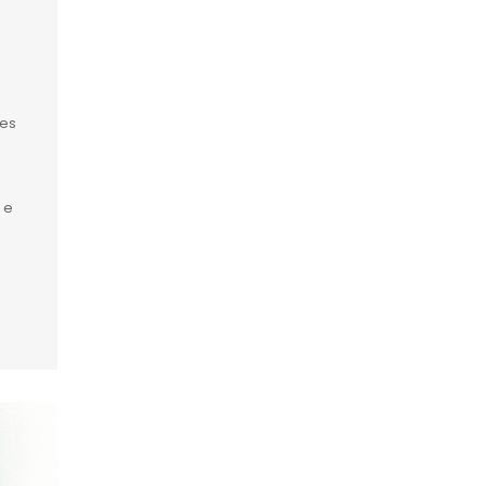
tes
 e