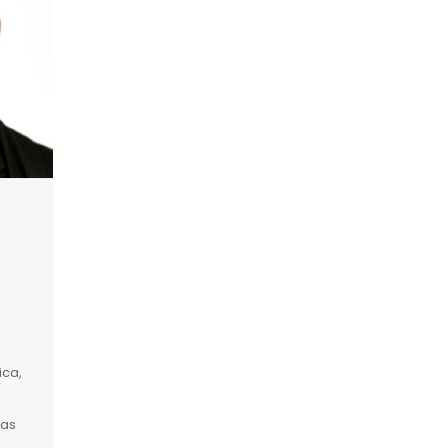
ica,
tas