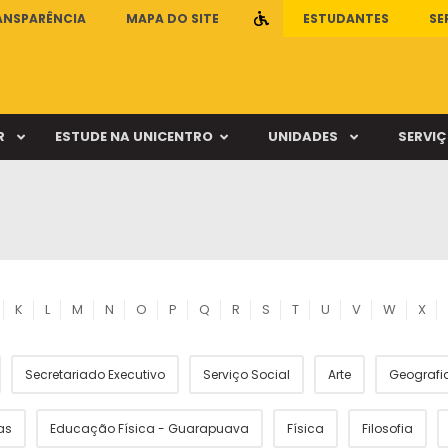
ANSPARÊNCIA
MAPA DO SITE
.
ESTUDANTES
SE
R
ESTUDE NA UNICENTRO
UNIDADES
SERVI
ca Escola de Educação Física
Clínica Escola de Psicologia
Vestibular
Cursos / Departamento
ca Escola de Fisioterapia
Clínica de Órtese-Prótese
ca Escola de Fonoaudiologia
Clínica Escola de Medicina Veterinár
PAC
Matrizes e Ementas
ca Escola de Nutrição
Farmácia Escola
K
L
M
N
O
P
Q
R
S
T
U
V
W
X
Sisu
Revalidação de diplo
Secretariado Executivo
Serviço Social
Arte
Geografia 
mpus Cedeteg
Câmpus de Irati
as
Educação Física - Guarapuava
Física
Filosofia