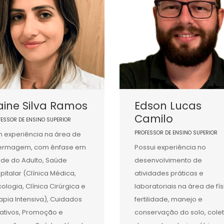
aine Silva Ramos
Edson Lucas
Camilo
FESSOR DE ENSINO SUPERIOR
PROFESSOR DE ENSINO SUPERIOR
 experiência na área de
fermagem, com ênfase em
Possui experiência no
de do Adulto, Saúde
desenvolvimento de
pitalar (Clínica Médica,
atividades práticas e
ologia, Clínica Cirúrgica e
laboratoriais na área de fís
apia Intensiva), Cuidados
fertilidade, manejo e
iativos, Promoção e
conservação do solo, cole