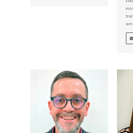
Edu
ino
tra
em 