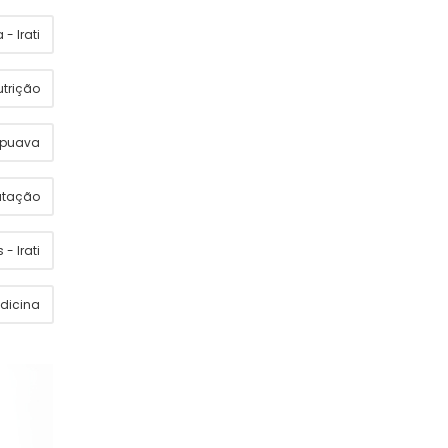
- Irati
utrição
apuava
utação
 - Irati
dicina