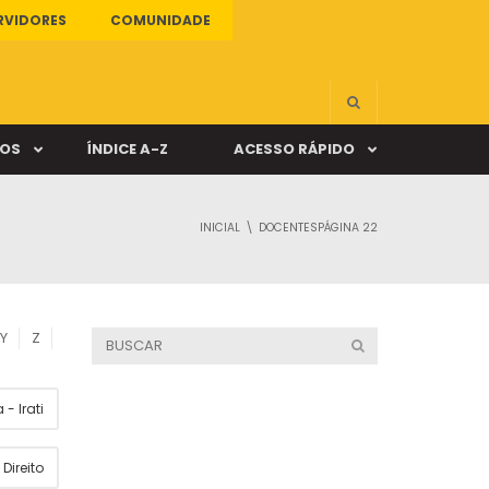
RVIDORES
COMUNIDADE
ÇOS
ÍNDICE A-Z
ACESSO RÁPIDO
INICIAL
DOCENTES
PÁGINA 22
s
ALUNO ONLINE
ia
DOCENTE ONLINE
Y
Z
mas
- Irati
Câmpus Santa Cruz
Direito