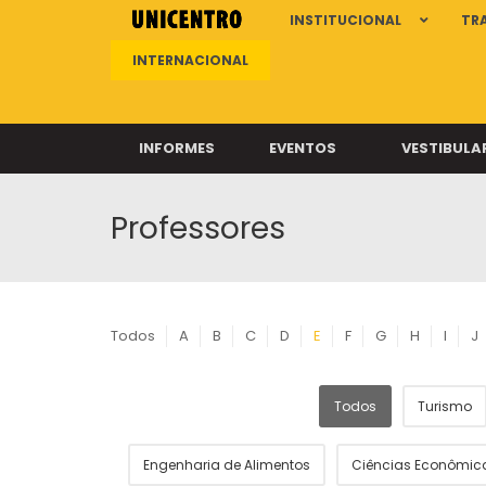
INSTITUCIONAL
TR
INTERNACIONAL
INFORMES
EVENTOS
VESTIBULA
Professores
Clíni
Clíni
Clíni
Clíni
Todos
A
B
C
D
E
F
G
H
I
J
Todos
Turismo
Câ
Engenharia de Alimentos
Ciências Econômic