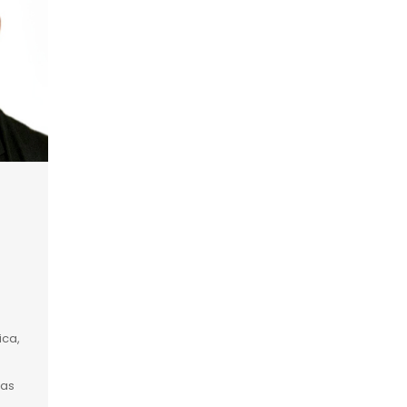
ica,
tas