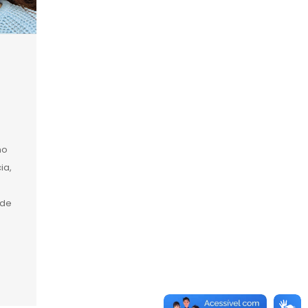
no
ia,
 de