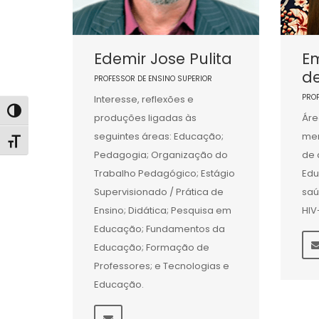
Edemir Jose Pulita
Em
d
PROFESSOR DE ENSINO SUPERIOR
PRO
Interesse, reflexões e
Alternar alto contraste
produções ligadas às
Áre
seguintes áreas: Educação;
men
Alternar tamanho da fonte
Pedagogia; Organização do
de 
Trabalho Pedagógico; Estágio
Ed
Supervisionado / Prática de
saú
Ensino; Didática; Pesquisa em
HIV
Educação; Fundamentos da
Educação; Formação de
Professores; e Tecnologias e
Educação.