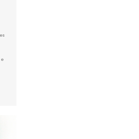
tes
 e