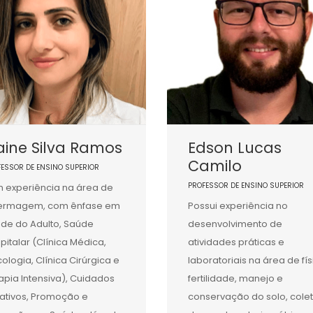
aine Silva Ramos
Edson Lucas
Camilo
FESSOR DE ENSINO SUPERIOR
PROFESSOR DE ENSINO SUPERIOR
 experiência na área de
fermagem, com ênfase em
Possui experiência no
de do Adulto, Saúde
desenvolvimento de
pitalar (Clínica Médica,
atividades práticas e
ologia, Clínica Cirúrgica e
laboratoriais na área de fís
apia Intensiva), Cuidados
fertilidade, manejo e
iativos, Promoção e
conservação do solo, cole