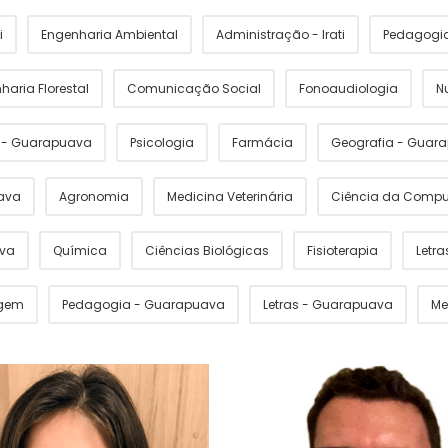
i
Engenharia Ambiental
Administração - Irati
Pedagogia 
haria Florestal
Comunicação Social
Fonoaudiologia
N
s - Guarapuava
Psicologia
Farmácia
Geografia - Guar
ava
Agronomia
Medicina Veterinária
Ciência da Comp
ava
Química
Ciências Biológicas
Fisioterapia
Letras
gem
Pedagogia - Guarapuava
Letras - Guarapuava
Me