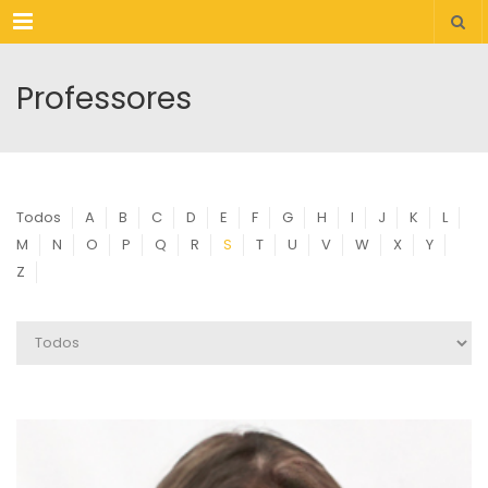
Menu
Professores
Todos
A
B
C
D
E
F
G
H
I
J
K
L
M
N
O
P
Q
R
S
T
U
V
W
X
Y
Z