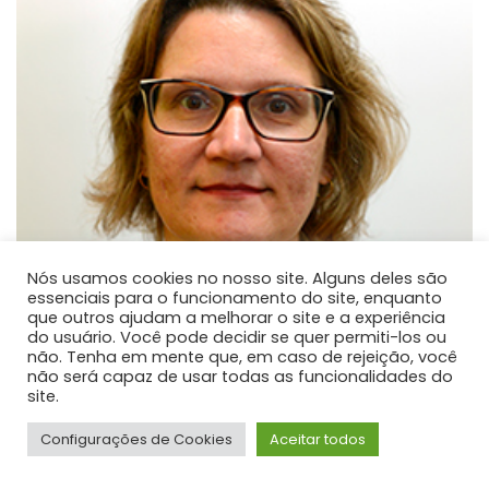
Nós usamos cookies no nosso site. Alguns deles são
essenciais para o funcionamento do site, enquanto
que outros ajudam a melhorar o site e a experiência
do usuário. Você pode decidir se quer permiti-los ou
não. Tenha em mente que, em caso de rejeição, você
não será capaz de usar todas as funcionalidades do
site.
Méri Frotscher Kramer
Configurações de Cookies
Aceitar todos
PROFESSOR DE ENSINO SUPERIOR