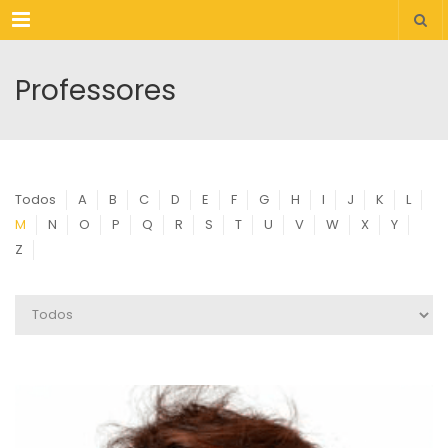
Menu
Professores
Todos
A
B
C
D
E
F
G
H
I
J
K
L
M
N
O
P
Q
R
S
T
U
V
W
X
Y
Z