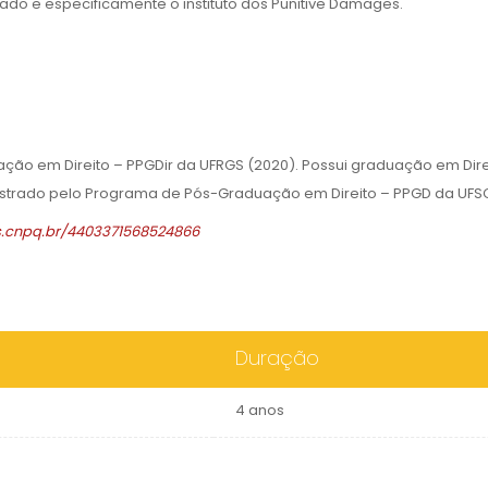
do e especificamente o instituto dos Punitive Damages.
ação em Direito – PPGDir da UFRGS (2020). Possui graduação em Dire
mestrado pelo Programa de Pós-Graduação em Direito – PPGD da UFSC
es.cnpq.br/4403371568524866
Duração
4 anos