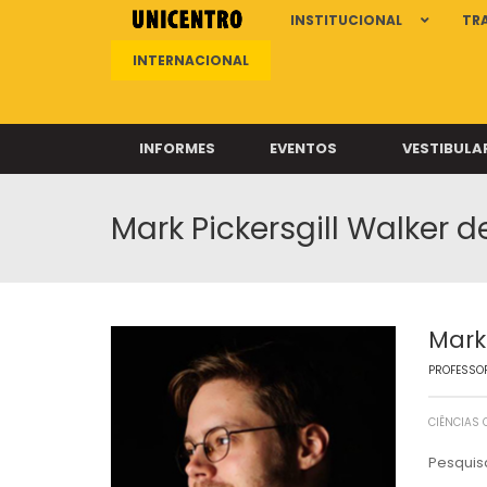
INSTITUCIONAL
TR
INTERNACIONAL
INFORMES
EVENTOS
VESTIBULA
Mark Pickersgill Walker 
Clíni
Clíni
Clíni
Clíni
Mark
PROFESSOR
Câ
CIÊNCIAS 
Pesquis