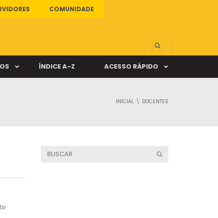
RVIDORES
COMUNIDADE
ÇOS
ÍNDICE A-Z
ACESSO RÁPIDO
INICIAL
DOCENTES
s
ALUNO ONLINE
ia
DOCENTE ONLINE
mas
Câmpus Santa Cruz
to