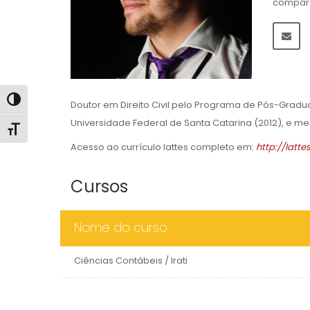
compara
Alternar alto contraste
Doutor em Direito Civil pelo Programa de Pós-Gradu
Universidade Federal de Santa Catarina (2012), e 
Alternar tamanho da fonte
Acesso ao currículo lattes completo em:
http://latt
Cursos
Nome do curso
Ciências Contábeis / Irati