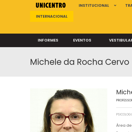
INSTITUCIONAL
TR
INTERNACIONAL
INFORMES
EVENTOS
VESTIBULA
Michele da Rocha Cervo
Clíni
Clíni
Clíni
Clíni
Mich
PROFESSOR
Câ
PSICOLOG
Área de 