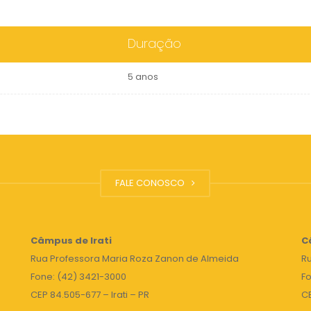
Duração
5 anos
FALE CONOSCO
Câmpus de Irati
C
Rua Professora Maria Roza Zanon de Almeida
Ru
Fone: (42) 3421-3000
Fo
CEP 84.505-677 – Irati – PR
C