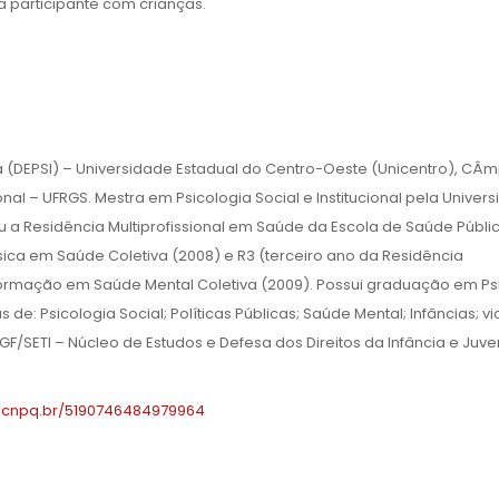
a participante com crianças.
a (DEPSI) – Universidade Estadual do Centro-Oeste (Unicentro), CÂ
ional – UFRGS. Mestra em Psicologia Social e Institucional pela Univer
iu a Residência Multiprofissional em Saúde da Escola de Saúde Públi
ica em Saúde Coletiva (2008) e R3 (terceiro ano da Residência
Formação em Saúde Mental Coletiva (2009). Possui graduação em Ps
de: Psicologia Social; Políticas Públicas; Saúde Mental; Infâncias; vi
F/SETI – Núcleo de Estudos e Defesa dos Direitos da Infância e Juv
es.cnpq.br/5190746484979964