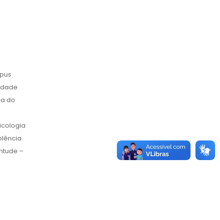
mpus
sidade
ca do
icologia
olência.
entude –