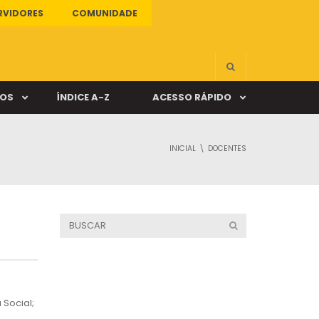
RVIDORES
COMUNIDADE
ÇOS
ÍNDICE A-Z
ACESSO RÁPIDO
INICIAL
DOCENTES
s
ALUNO ONLINE
ia
DOCENTE ONLINE
mas
Câmpus Santa Cruz
 Social;