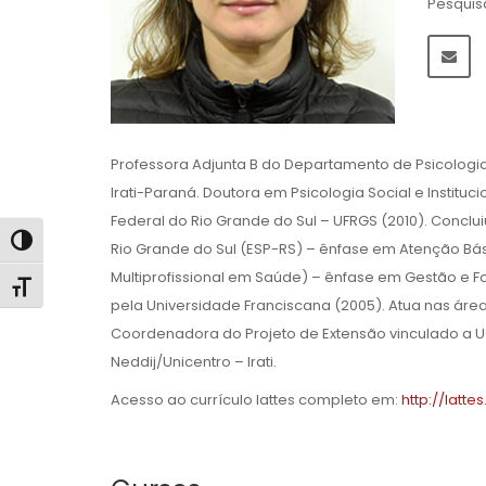
Pesquis
Professora Adjunta B do Departamento de Psicologi
Irati-Paraná. Doutora em Psicologia Social e Instituc
Federal do Rio Grande do Sul – UFRGS (2010). Conclu
Alternar alto contraste
Rio Grande do Sul (ESP-RS) – ênfase em Atenção Bás
Multiprofissional em Saúde) – ênfase em Gestão e 
Alternar tamanho da fonte
pela Universidade Franciscana (2005). Atua nas áreas 
Coordenadora do Projeto de Extensão vinculado a UG
Neddij/Unicentro – Irati.
Acesso ao currículo lattes completo em:
http://latt