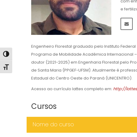
com ênf
e fertil
Engenheiro Florestal graduado pelo Instituto Federal
Programa de Mobilidade Acadêmica Internacional – In
Alternar alto contraste
doutor (2021-2025) em Engenharia Florestal pelo P
Alternar tamanho da fonte
de Santa Maria (PPGEF-UFSM). Atualmente é profess
Estadual do Centro Oeste do Paraná (UNICENTRO).
Acesso ao currículo lattes completo em:
http://latt
Cursos
Nome do curso