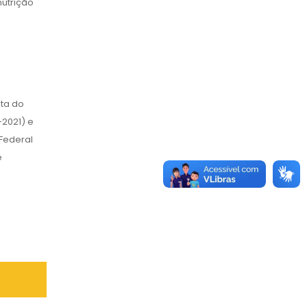
nutrição
sta do
-2021) e
Federal
e