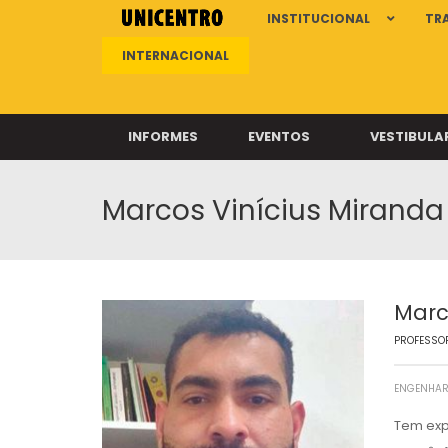
INSTITUCIONAL
TR
INTERNACIONAL
INFORMES
EVENTOS
VESTIBULA
Marcos Vinícius Miranda
Clíni
Clíni
Clíni
Clíni
Marc
PROFESSOR
Câ
ENGENHAR
Tem expe