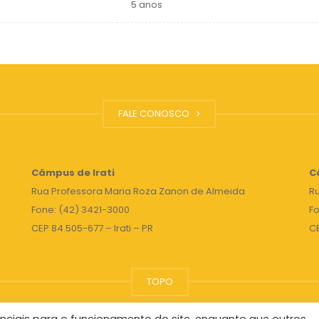
5 anos
FALE CONOSCO
Câmpus de Irati
C
Rua Professora Maria Roza Zanon de Almeida
Ru
Fone: (42) 3421-3000
Fo
CEP 84.505-677 – Irati – PR
C
TOPO