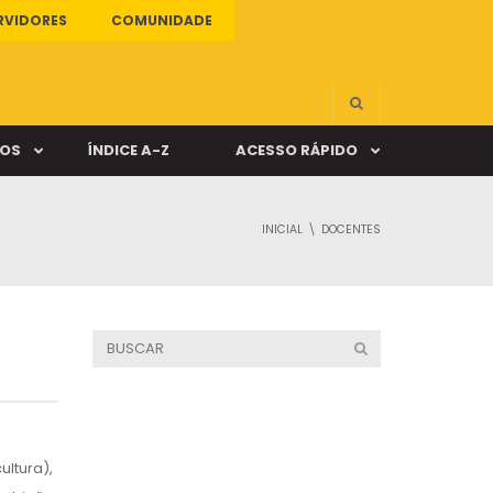
RVIDORES
COMUNIDADE
ÇOS
ÍNDICE A-Z
ACESSO RÁPIDO
INICIAL
DOCENTES
s
ALUNO ONLINE
ia
DOCENTE ONLINE
mas
Câmpus Santa Cruz
ultura),