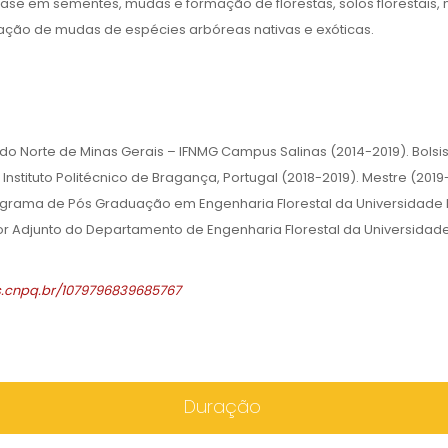
ase em sementes, mudas e formação de florestas, solos florestais, 
ização de mudas de espécies arbóreas nativas e exóticas.
 do Norte de Minas Gerais – IFNMG Campus Salinas (2014-2019). Bolsi
stituto Politécnico de Bragança, Portugal (2018-2019). Mestre (2019
rograma de Pós Graduação em Engenharia Florestal da Universidade 
or Adjunto do Departamento de Engenharia Florestal da Universidad
es.cnpq.br/1079796839685767
Duração