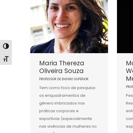
Alternar alto contraste
Alternar tamanho da fonte
Maria Thereza
Ma
Oliveira Souza
W
M
PROFESSOR DE ENSINO SUPERIOR
PRO
Tem como foco de pesquisa
os enquadramentos de
Pes
gênero imbricados nas
Res
práticas corporais e
enf
esportivas (especialmente
co
nas vivências de mulheres no
esp