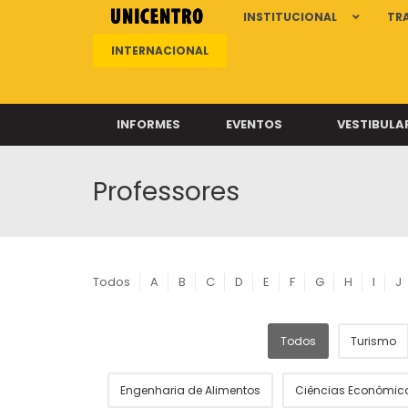
INSTITUCIONAL
TR
INTERNACIONAL
INFORMES
EVENTOS
VESTIBULA
Professores
Clíni
Clíni
Clíni
Clíni
Todos
A
B
C
D
E
F
G
H
I
J
Todos
Turismo
Câ
Engenharia de Alimentos
Ciências Econômic