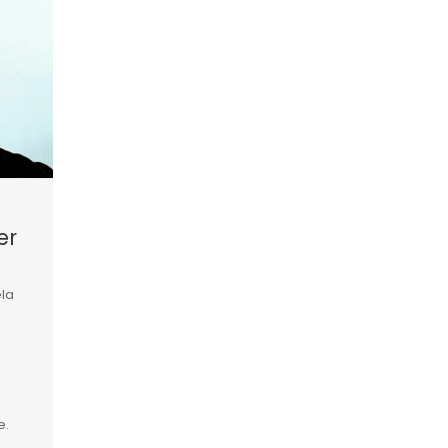
er
la
e.