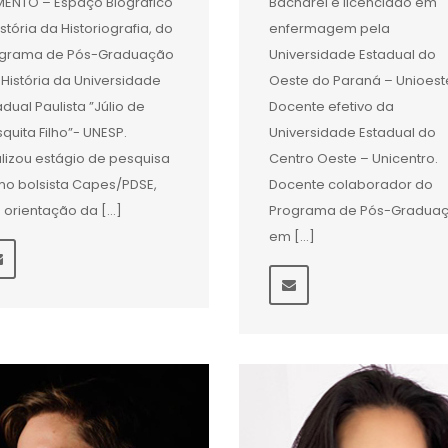
ENTO – Espaço Biográfico
Bacharel e licenciado em
istória da Historiografia, do
enfermagem pela
ograma de Pós-Graduação
Universidade Estadual do
História da Universidade
Oeste do Paraná – Unioest
adual Paulista ”Júlio de
Docente efetivo da
quita Filho”- UNESP.
Universidade Estadual do
lizou estágio de pesquisa
Centro Oeste – Unicentro.
o bolsista Capes/PDSE,
Docente colaborador do
 orientação da […]
Programa de Pós-Gradua
em […]