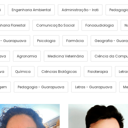
i
Engenharia Ambiental
Administração - Irati
Pedagogia 
haria Florestal
Comunicação Social
Fonoaudiologia
N
s - Guarapuava
Psicologia
Farmácia
Geografia - Guar
ava
Agronomia
Medicina Veterinária
Ciência da Comp
ava
Química
Ciências Biológicas
Fisioterapia
Letras
gem
Pedagogia - Guarapuava
Letras - Guarapuava
Me