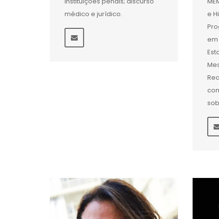
instituições penais; discurso
MEM
médico e jurídico.
e H
Pr
em 
Est
Mes
Rea
com
sob