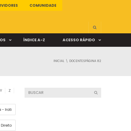
RVIDORES
COMUNIDADE
ÇOS
ÍNDICE A-Z
ACESSO RÁPIDO
INICIAL
DOCENTES
PÁGINA 82
s
ALUNO ONLINE
ia
DOCENTE ONLINE
Y
Z
mas
- Irati
Câmpus Santa Cruz
Direito