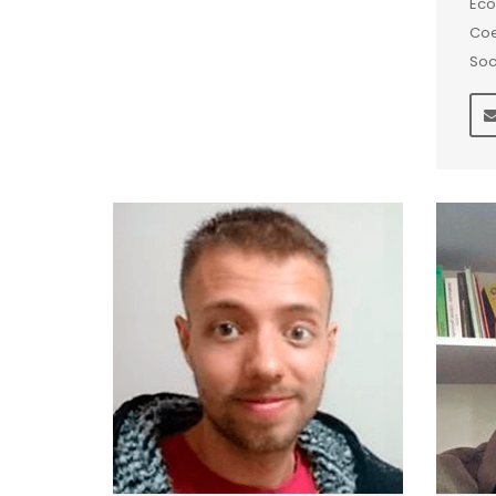
Eco
Coe
Soc