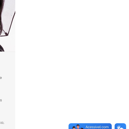
e
,
s
co;