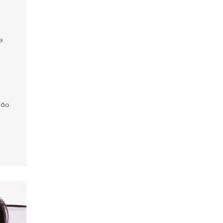
e.
ção