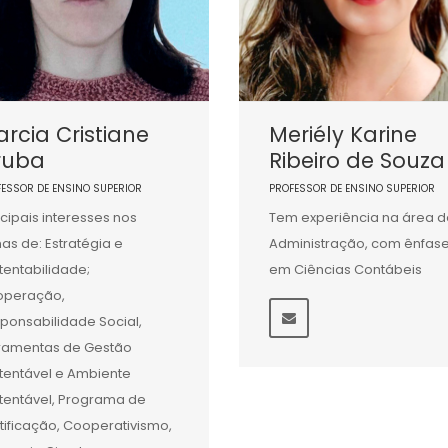
rcia Cristiane
Meriély Karine
ruba
Ribeiro de Souza
FESSOR DE ENSINO SUPERIOR
PROFESSOR DE ENSINO SUPERIOR
ncipais interesses nos
Tem experiência na área d
as de: Estratégia e
Administração, com ênfas
tentabilidade;
em Ciências Contábeis
operação,
ponsabilidade Social,
ramentas de Gestão
tentável e Ambiente
tentável, Programa de
tificação, Cooperativismo,