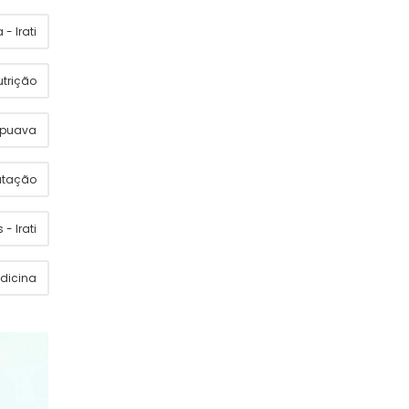
- Irati
utrição
apuava
utação
 - Irati
dicina