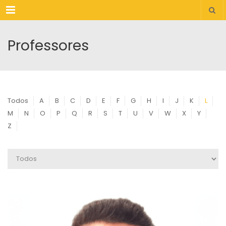
Menu
Professores
Todos
A
B
C
D
E
F
G
H
I
J
K
L
M
N
O
P
Q
R
S
T
U
V
W
X
Y
Z