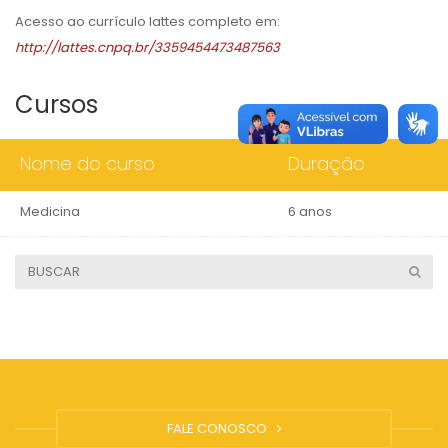
Acesso ao currículo lattes completo em:
http://lattes.cnpq.br/3359454473487563
Cursos
Nome do curso
Duração
Medicina
6 anos
FALE CONOSCO