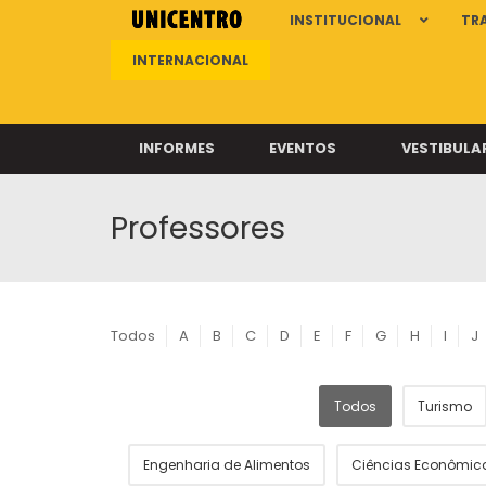
INSTITUCIONAL
TR
INTERNACIONAL
INFORMES
EVENTOS
VESTIBULA
Professores
Clíni
Clíni
Clíni
Clíni
Todos
A
B
C
D
E
F
G
H
I
J
Todos
Turismo
Câ
Engenharia de Alimentos
Ciências Econômic