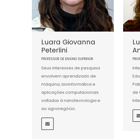
Luara Giovanna
L
Peterlini
A
PROFESSOR DE ENSINO SUPERIOR
PRO
Seus interesses de pesquisa
Int
envolvem aprendizado de
Edu
máquina, bioinformática e
Pat
aplicações computacionais
de 
voltadas à nanotecnologia e
Int
ao agronegócio.