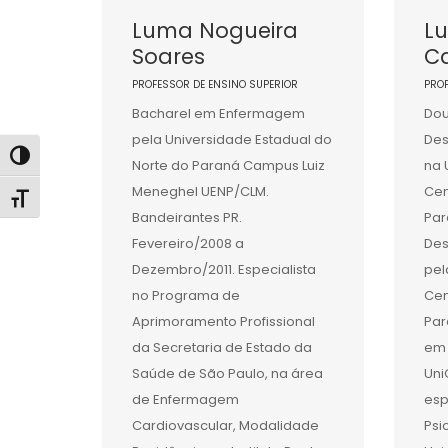
Luma Nogueira
Lu
Soares
Ca
PROFESSOR DE ENSINO SUPERIOR
PRO
Bacharel em Enfermagem
Do
pela Universidade Estadual do
Des
Alternar alto contraste
Norte do Paraná Campus Luiz
na 
Meneghel UENP/CLM.
Cen
Alternar tamanho da fonte
Bandeirantes PR.
Par
Fevereiro/2008 a
Des
Dezembro/2011. Especialista
pel
no Programa de
Cen
Aprimoramento Profissional
Par
da Secretaria de Estado da
em 
Saúde de São Paulo, na área
Uni
de Enfermagem
esp
Cardiovascular, Modalidade
Psi