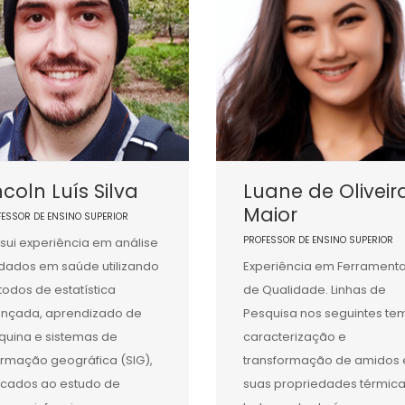
ncoln Luís Silva
Luane de Oliveir
Maior
FESSOR DE ENSINO SUPERIOR
PROFESSOR DE ENSINO SUPERIOR
sui experiência em análise
dados em saúde utilizando
Experiência em Ferrament
odos de estatística
de Qualidade. Linhas de
nçada, aprendizado de
Pesquisa nos seguintes te
uina e sistemas de
caracterização e
ormação geográfica (SIG),
transformação de amidos 
icados ao estudo de
suas propriedades térmica