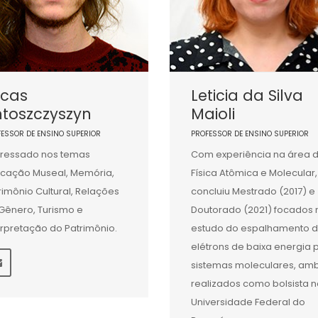
ucas
Leticia da Silva
ntoszczyszyn
Maioli
FESSOR DE ENSINO SUPERIOR
PROFESSOR DE ENSINO SUPERIOR
eressado nos temas
Com experiência na área 
cação Museal, Memória,
Física Atômica e Molecular,
rimônio Cultural, Relações
concluiu Mestrado (2017) e
Gênero, Turismo e
Doutorado (2021) focados 
erpretação do Patrimônio.
estudo do espalhamento 
elétrons de baixa energia 
sistemas moleculares, am
realizados como bolsista 
Universidade Federal do