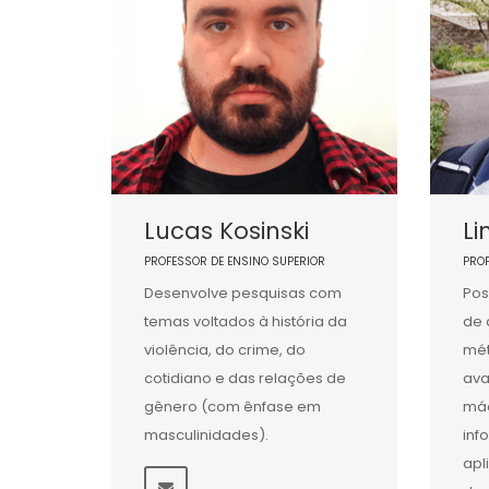
Lucas Kosinski
Li
PROFESSOR DE ENSINO SUPERIOR
PRO
Desenvolve pesquisas com
Pos
temas voltados à história da
de 
violência, do crime, do
mét
cotidiano e das relações de
ava
gênero (com ênfase em
máq
masculinidades).
inf
apl