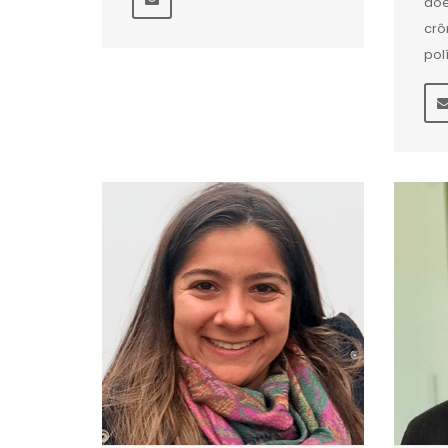
doe
crô
pol