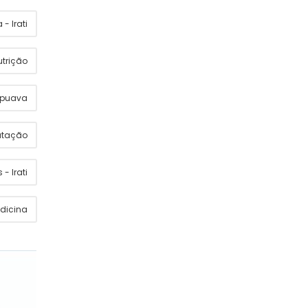
- Irati
utrição
apuava
utação
 - Irati
dicina