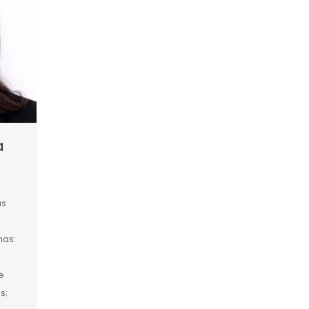
a
as
mas:
e
s;