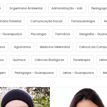
i
Engenharia Ambiental
Administração - Irati
Pedagogia 
haria Florestal
Comunicação Social
Fonoaudiologia
N
s - Guarapuava
Psicologia
Farmácia
Geografia - Guar
ava
Agronomia
Medicina Veterinária
Ciência da Comp
ava
Química
Ciências Biológicas
Fisioterapia
Letras
gem
Pedagogia - Guarapuava
Letras - Guarapuava
Me