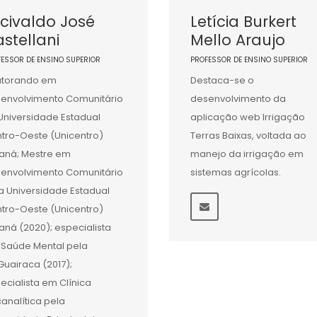
civaldo José
Letícia Burkert
stellani
Mello Araujo
FESSOR DE ENSINO SUPERIOR
PROFESSOR DE ENSINO SUPERIOR
utorando em
Destaca-se o
envolvimento Comunitário
desenvolvimento da
Universidade Estadual
aplicação web Irrigação
tro-Oeste (Unicentro)
Terras Baixas, voltada ao
aná; Mestre em
manejo da irrigação em
envolvimento Comunitário
sistemas agrícolas.
a Universidade Estadual
tro-Oeste (Unicentro)
aná (2020); especialista
Saúde Mental pela
Guairaca (2017);
ecialista em Clínica
canalítica pela