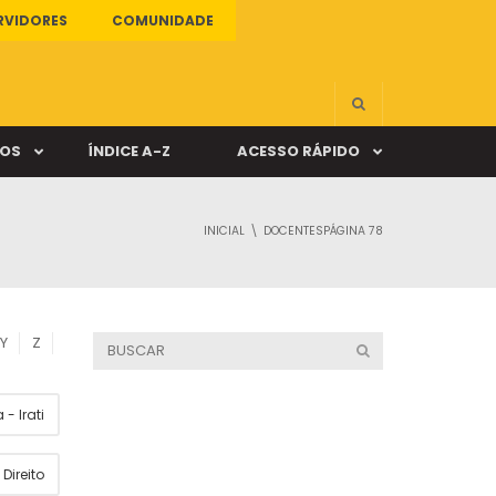
RVIDORES
COMUNIDADE
ÇOS
ÍNDICE A-Z
ACESSO RÁPIDO
INICIAL
DOCENTES
PÁGINA 78
s
ALUNO ONLINE
ia
DOCENTE ONLINE
Y
Z
mas
- Irati
Câmpus Santa Cruz
Direito