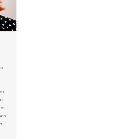
de
no
de
por
bos
na