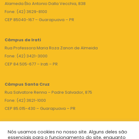
Alameda Élio Antonio Dalla Vecchia, 838
Fone: (42) 3629-8100
CEP 85040-167 – Guarapuava – PR
Câmpus de Irati
Rua Professora Maria Roza Zanon de Almeida
Fone: (42) 3421-3000
CEP 84.505-677 – Irati – PR
Câmpus Santa Cruz
Rua Salvatore Renna – Padre Salvador, 875
Fone: (42) 3621-1000
CEP 85.015-430 – Guarapuava – PR
Nós usamos cookies no nosso site. Alguns deles são
TOPO
essenciais para o funcionamento do site, enquanto