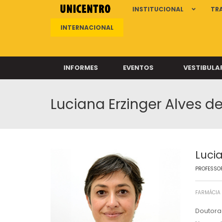
INSTITUCIONAL
TR
INTERNACIONAL
INFORMES
EVENTOS
VESTIBULA
Luciana Erzinger Alves 
Clíni
Clíni
Clíni
Clíni
Luci
PROFESSOR
Câ
FARMÁCIA
Doutora