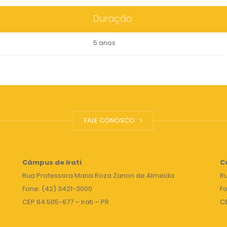
Duração
5 anos
FALE CONOSCO
Câmpus de Irati
C
Rua Professora Maria Roza Zanon de Almeida
Ru
Fone: (42) 3421-3000
Fo
CEP 84.505-677 – Irati – PR
C