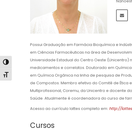
Nanoest
Possui Graduação em Farmácia Bioquímica e Indústria
em Ciências Farmacêuticas na área de Desenvolvim
Universidade Estadual do Centro Oeste (Unicentro) 
Alternar alto contraste
medicamentos e correlatos. Doutorado em Química 
Alternar tamanho da fonte
em Química Orgânica na linha de pesquisa de Prod
de Compostos. Membro efetivo do Comitê de Ética
Multiprofissional, Coremu, da Unicentro e docente
Saúde. Atualmente é coordenadora do curso de far
Acesso ao currículo lattes completo em:
http://latte
Cursos