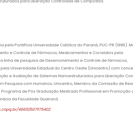
ruturados para Liberação Controlada de Compostos.
 pela Pontifícia Universidade Católica do Paraná, PUC-PR (1995). M
ento e Controle de Fármacos, Medicamentos e Correlatos pela
na linha de pesquisa de Desenvolvimento e Controle de fármacos,
pela Universidade Estadual do Centro Oeste (Unicentro) com conc
ução e Avaliação de Sistemas Nanoestruturados para Liberação Con
 em Pesquisa com Humanos; Unicentro, Membro da Comissão de Res
 do Programa de Pós Graduação Mestrado Profissional em Promoção 
mácia da Faculdade Guairacá.
s.cnpq.br/4661125071175402