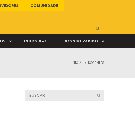
RVIDORES
COMUNIDADE
ÇOS
ÍNDICE A-Z
ACESSO RÁPIDO
INICIAL
DOCENTES
s
ALUNO ONLINE
ia
DOCENTE ONLINE
mas
Câmpus Santa Cruz