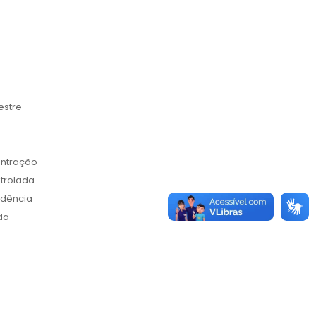
estre
entração
trolada
idência
da