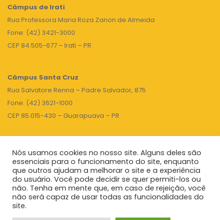
Câmpus de Irati
Rua Professora Maria Roza Zanon de Almeida
Fone: (42) 3421-3000
CEP 84.505-677 – Irati – PR
Câmpus Santa Cruz
Rua Salvatore Renna – Padre Salvador, 875
Fone: (42) 3621-1000
CEP 85.015-430 – Guarapuava – PR
Nós usamos cookies no nosso site. Alguns deles são
TOPO
essenciais para o funcionamento do site, enquanto
que outros ajudam a melhorar o site e a experiência
do usuário. Você pode decidir se quer permiti-los ou
não. Tenha em mente que, em caso de rejeição, você
Unicentro
|
Governo do Paraná
|
Seti
|
Agenda do Reitor
não será capaz de usar todas as funcionalidades do
site.