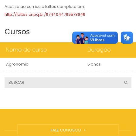
Acesso ao currículo lattes completo em:
http://lattes.cnpq.br/6744044799578646
Cursos
Nome do curso
Duração
Agronomia
5 anos
FALE CONOSCO