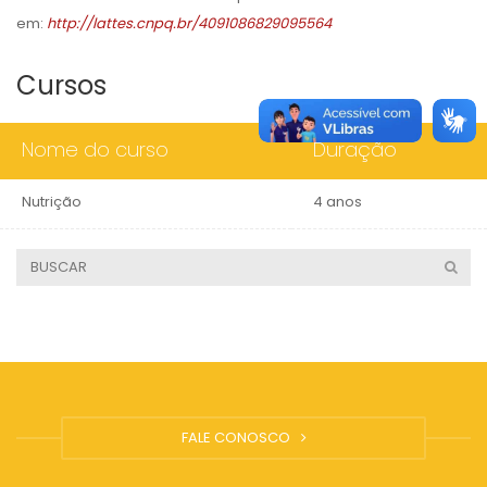
em:
http://lattes.cnpq.br/4091086829095564
Cursos
Nome do curso
Duração
Nutrição
4 anos
FALE CONOSCO