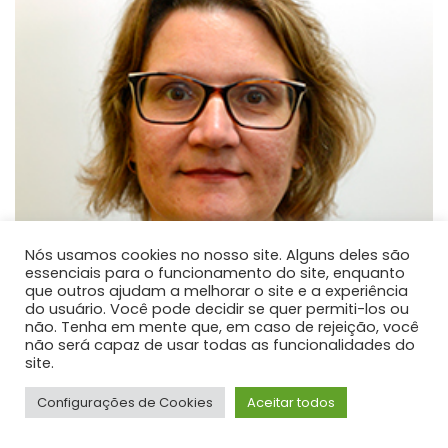
Nós usamos cookies no nosso site. Alguns deles são
essenciais para o funcionamento do site, enquanto
que outros ajudam a melhorar o site e a experiência
do usuário. Você pode decidir se quer permiti-los ou
não. Tenha em mente que, em caso de rejeição, você
não será capaz de usar todas as funcionalidades do
site.
Méri Frotscher Kramer
Configurações de Cookies
Aceitar todos
PROFESSOR DE ENSINO SUPERIOR