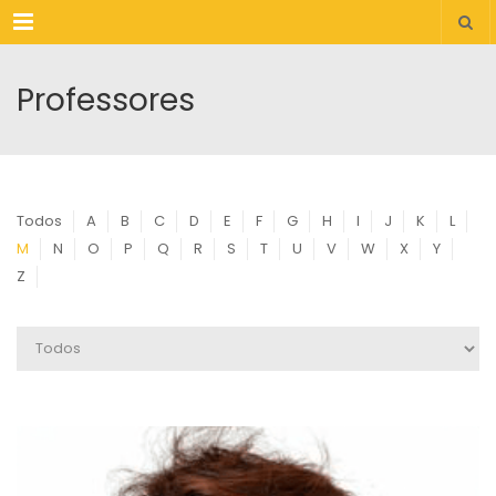
Menu
Professores
Todos
A
B
C
D
E
F
G
H
I
J
K
L
M
N
O
P
Q
R
S
T
U
V
W
X
Y
Z