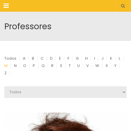
Menu
Professores
Todos
A
B
C
D
E
F
G
H
I
J
K
L
M
N
O
P
Q
R
S
T
U
V
W
X
Y
Z