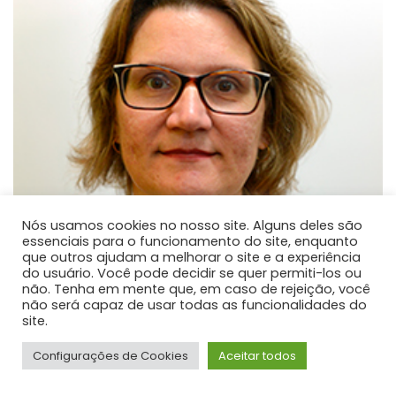
Nós usamos cookies no nosso site. Alguns deles são
essenciais para o funcionamento do site, enquanto
que outros ajudam a melhorar o site e a experiência
do usuário. Você pode decidir se quer permiti-los ou
não. Tenha em mente que, em caso de rejeição, você
não será capaz de usar todas as funcionalidades do
site.
Méri Frotscher Kramer
Configurações de Cookies
Aceitar todos
PROFESSOR DE ENSINO SUPERIOR